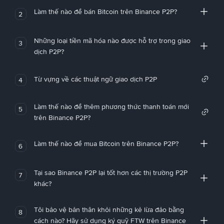
Làm thế nào để bán Bitcoin trên Binance P2P?
2
Những loại tiền mã hóa nào được hỗ trợ trong giao
3
dịch P2P?
Từ vựng về các thuật ngữ giao dịch P2P
4
Làm thế nào để thêm phương thức thanh toán mới
5
trên Binance P2P?
Làm thế nào để mua Bitcoin trên Binance P2P?
6
Tại sao Binance P2P lại tốt hơn các thị trường P2P
7
khác?
Tôi bảo vệ bản thân khỏi những kẻ lừa đảo bằng
8
cách nào? Hãy sử dụng ký quỹ FTW trên Binance