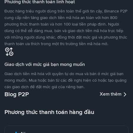
Phương thức thanh toán linh hoạt
Được hàng triệu người dùng trên toàn thế giới tin cậy, Binance P2P
cung cấp nền tảng giao dịch tiền mã hóa an toàn với hơn 800
phương thức thanh toán và hơn 100 loại tiền pháp định. Người
dùng có thể dễ dàng mua, bán và giao dịch tiền mã hóa trực tiếp
với những người dùng khác, đồng thời đặt mức giá và phương thức
thanh toán ưa thích trong một thị trường tiền mã hóa mở.
Giao dịch với mức giá bạn mong muốn
Giao dịch tiền mã hóa với quyền tự do mua và bán ở mức giá bạn
mong muốn. Mua hoặc bán từ các đề nghị hiện có hoặc tạo quảng
cáo giao dịch để đặt mức giá của riêng bạn.
Blog P2P
Xem thêm
Phương thức thanh toán hàng đầu