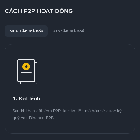
CÁCH P2P HOẠT ĐỘNG
Mua Tiền mã hóa
Bán tiền mã hoá
1. Đặt lệnh
Sau khi bạn đặt lệnh P2P, tài sản tiền mã hóa sẽ được ký
quỹ vào Binance P2P.