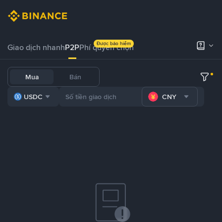
Được bảo hiểm
Giao dịch nhanh
P2P
Phí quyền chọn
Mua
Bán
USDC
CNY