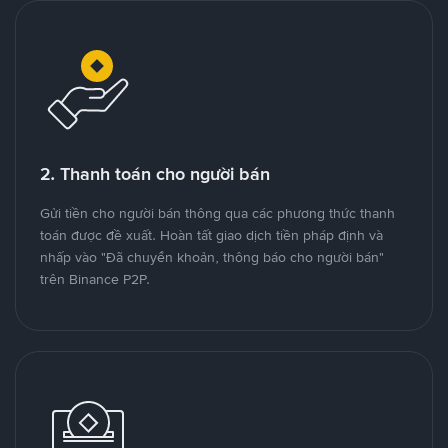
2. Thanh toán cho người bán
Gửi tiền cho người bán thông qua các phương thức thanh
toán được đề xuất. Hoàn tất giao dịch tiền pháp định và
nhấp vào "Đã chuyển khoản, thông báo cho người bán"
trên Binance P2P.