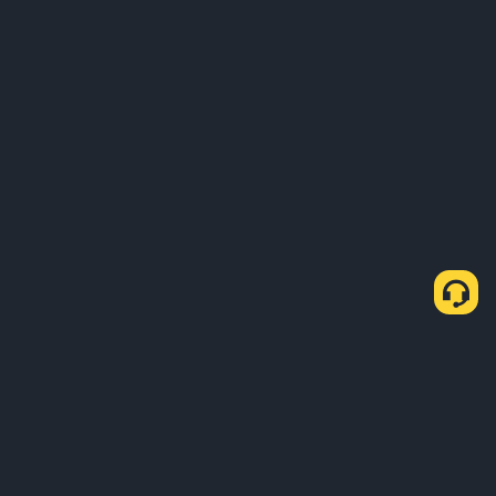
Về chúng tôi