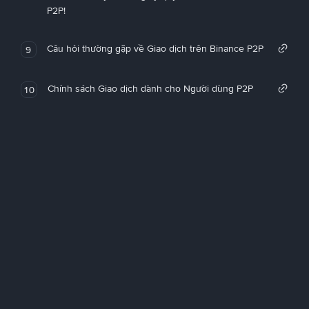
P2P!
Câu hỏi thường gặp về Giao dịch trên Binance P2P
9
Chính sách Giao dịch dành cho Người dùng P2P
10