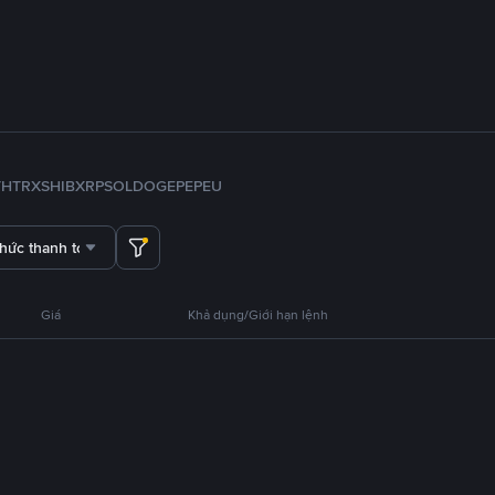
TH
TRX
SHIB
XRP
SOL
DOGE
PEPE
U
thức thanh toán
Giá
Khả dụng/Giới hạn lệnh