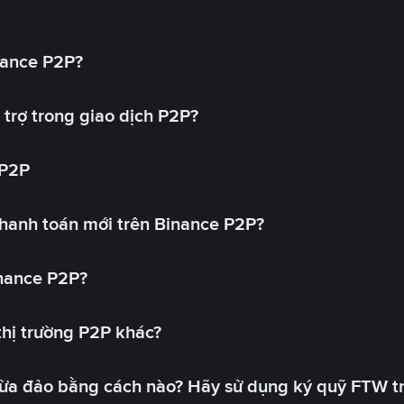
nance P2P?
trợ trong giao dịch P2P?
 P2P
hanh toán mới trên Binance P2P?
inance P2P?
 thị trường P2P khác?
lừa đảo bằng cách nào? Hãy sử dụng ký quỹ FTW t