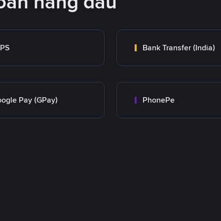
oán hàng đầu
MPS
Bank Transfer (India)
ogle Pay (GPay)
PhonePe