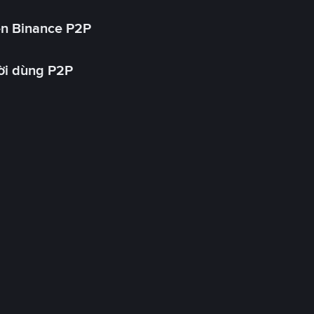
ên Binance P2P
ời dùng P2P