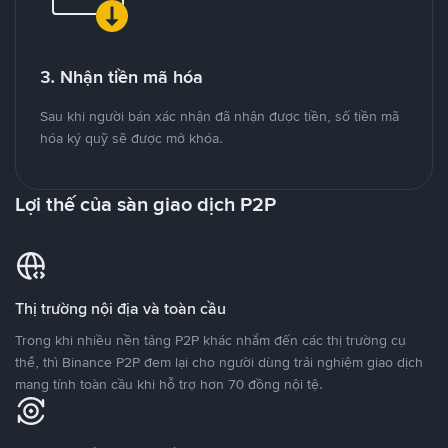
3. Nhận tiền mã hóa
Sau khi người bán xác nhận đã nhận được tiền, số tiền mã
hóa ký quỹ sẽ được mở khóa.
Lợi thế của sàn giao dịch P2P
Thị trường nội địa và toàn cầu
Trong khi nhiều nền tảng P2P khác nhắm đến các thị trường cụ
thể, thì Binance P2P đem lại cho người dùng trải nghiệm giao dịch
mang tính toàn cầu khi hỗ trợ hơn 70 đồng nội tệ.