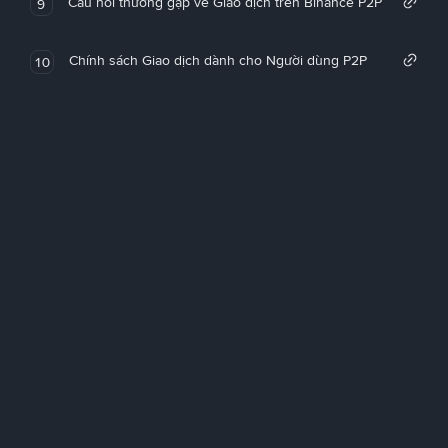
Câu hỏi thường gặp về Giao dịch trên Binance P2P
9
Chính sách Giao dịch dành cho Người dùng P2P
10