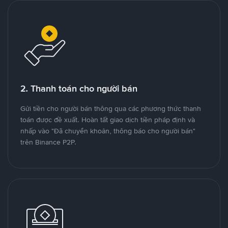
2. Thanh toán cho người bán
Gửi tiền cho người bán thông qua các phương thức thanh
toán được đề xuất. Hoàn tất giao dịch tiền pháp định và
nhấp vào "Đã chuyển khoản, thông báo cho người bán"
trên Binance P2P.