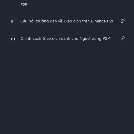
P2P!
Câu hỏi thường gặp về Giao dịch trên Binance P2P
9
Chính sách Giao dịch dành cho Người dùng P2P
10