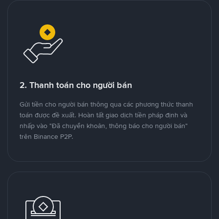
2. Thanh toán cho người bán
Gửi tiền cho người bán thông qua các phương thức thanh
toán được đề xuất. Hoàn tất giao dịch tiền pháp định và
nhấp vào "Đã chuyển khoản, thông báo cho người bán"
trên Binance P2P.