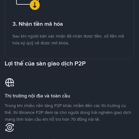
3. Nhận tiền mã hóa
Sau khi người bán xác nhận đã nhận được tiền, số tiền mã
hóa ký quỹ sẽ được mở khóa.
Lợi thế của sàn giao dịch P2P
Thị trường nội địa và toàn cầu
Trong khi nhiều nền tảng P2P khác nhắm đến các thị trường cụ
thể, thì Binance P2P đem lại cho người dùng trải nghiệm giao dịch
mang tính toàn cầu khi hỗ trợ hơn 70 đồng nội tệ.