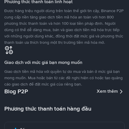
Phương thức thanh toán linh hoạt
Được hàng triệu người dùng trên toàn thế giới tin cậy, Binance P2P
cung cấp nền tảng giao dịch tiền mã hóa an toàn với hơn 800
phương thức thanh toán và hơn 100 loại tiền pháp định. Người
dùng có thể dễ dàng mua, bán và giao dịch tiền mã hóa trực tiếp
với những người dùng khác, đồng thời đặt mức giá và phương thức
thanh toán ưa thích trong một thị trường tiền mã hóa mở.
Giao dịch với mức giá bạn mong muốn
Giao dịch tiền mã hóa với quyền tự do mua và bán ở mức giá bạn
mong muốn. Mua hoặc bán từ các đề nghị hiện có hoặc tạo quảng
cáo giao dịch để đặt mức giá của riêng bạn.
Blog P2P
Xem thêm
Phương thức thanh toán hàng đầu