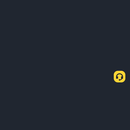
Về chúng tôi