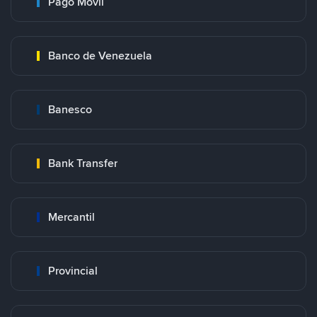
Pago Movil
Banco de Venezuela
Banesco
Bank Transfer
Mercantil
Provincial