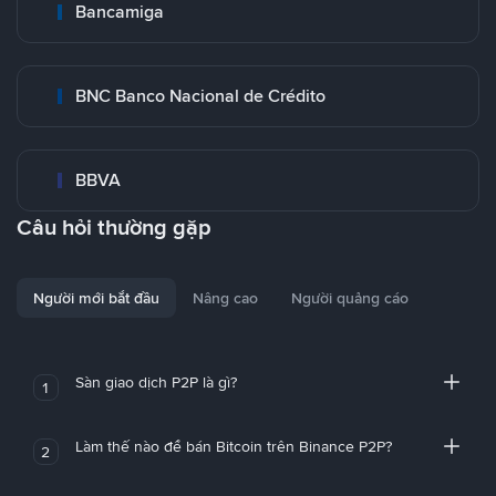
Bancamiga
BNC Banco Nacional de Crédito
BBVA
Câu hỏi thường gặp
Người mới bắt đầu
Nâng cao
Người quảng cáo
Sàn giao dịch P2P là gì?
1
Làm thế nào để bán Bitcoin trên Binance P2P?
2