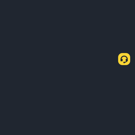
Về chúng tôi
Sản phẩm