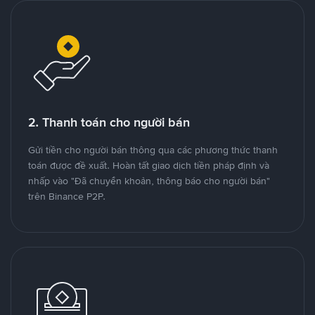
2. Thanh toán cho người bán
Gửi tiền cho người bán thông qua các phương thức thanh
toán được đề xuất. Hoàn tất giao dịch tiền pháp định và
nhấp vào "Đã chuyển khoản, thông báo cho người bán"
trên Binance P2P.