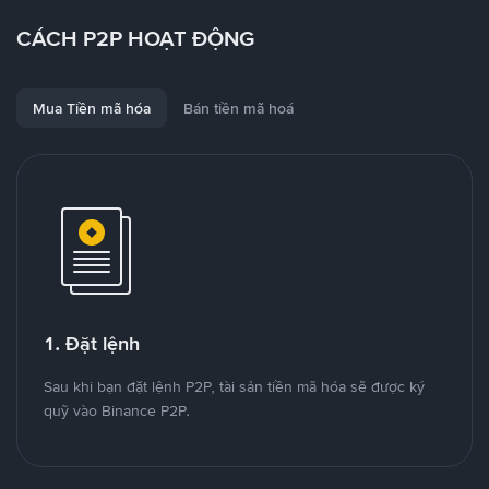
CÁCH P2P HOẠT ĐỘNG
Mua Tiền mã hóa
Bán tiền mã hoá
1. Đặt lệnh
Sau khi bạn đặt lệnh P2P, tài sản tiền mã hóa sẽ được ký
quỹ vào Binance P2P.