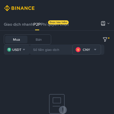
Được bảo hiểm
Giao dịch nhanh
P2P
Phí quyền chọn
Mua
Bán
USDT
CNY