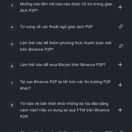
Những loại tiền mã hóa nào được hỗ trợ trong giao
3
dịch P2P?
Từ vựng về các thuật ngữ giao dịch P2P
4
Làm thế nào để thêm phương thức thanh toán mới
5
trên Binance P2P?
Làm thế nào để mua Bitcoin trên Binance P2P?
6
Tại sao Binance P2P lại tốt hơn các thị trường P2P
7
khác?
Tôi bảo vệ bản thân khỏi những kẻ lừa đảo bằng
8
cách nào? Hãy sử dụng ký quỹ FTW trên Binance
P2P!