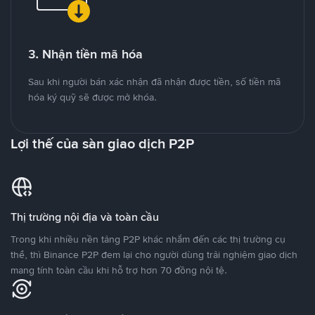
3. Nhận tiền mã hóa
Sau khi người bán xác nhận đã nhận được tiền, số tiền mã
hóa ký quỹ sẽ được mở khóa.
Lợi thế của sàn giao dịch P2P
Thị trường nội địa và toàn cầu
Trong khi nhiều nền tảng P2P khác nhắm đến các thị trường cụ
thể, thì Binance P2P đem lại cho người dùng trải nghiệm giao dịch
mang tính toàn cầu khi hỗ trợ hơn 70 đồng nội tệ.