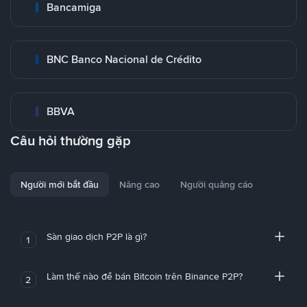
Bancamiga
BNC Banco Nacional de Crédito
BBVA
Câu hỏi thường gặp
Người mới bắt đầu
Nâng cao
Người quảng cáo
Sàn giao dịch P2P là gì?
1
Làm thế nào để bán Bitcoin trên Binance P2P?
2