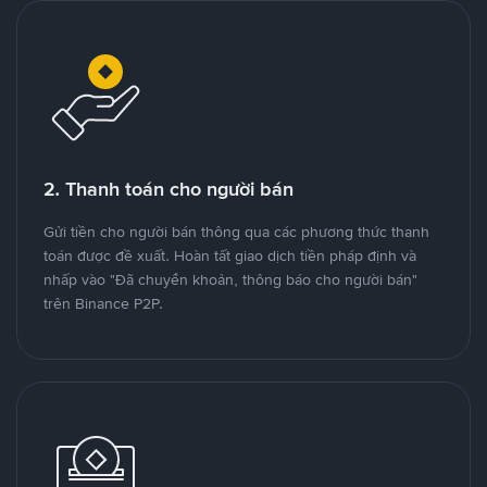
2. Thanh toán cho người bán
Gửi tiền cho người bán thông qua các phương thức thanh
toán được đề xuất. Hoàn tất giao dịch tiền pháp định và
nhấp vào "Đã chuyển khoản, thông báo cho người bán"
trên Binance P2P.