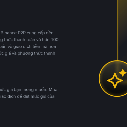
y, Binance P2P cung cấp nền
ng thức thanh toán và hơn 100
bán và giao dịch tiền mã hóa
ức giá và phương thức thanh
 mức giá bạn mong muốn. Mua
iao dịch để đặt mức giá của