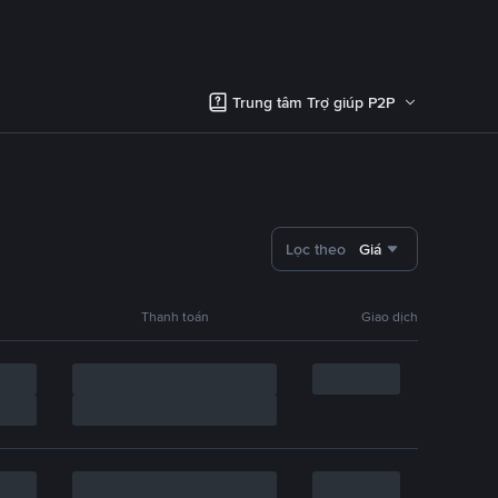
Trung tâm Trợ giúp P2P
Lọc theo
Giá
Thanh toán
Giao dịch