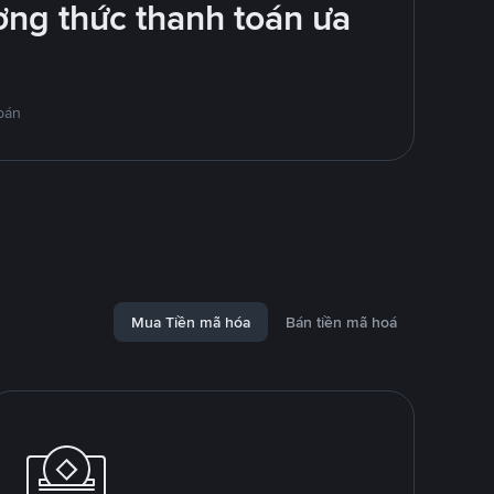
ng thức thanh toán ưa
bán
Mua Tiền mã hóa
Bán tiền mã hoá