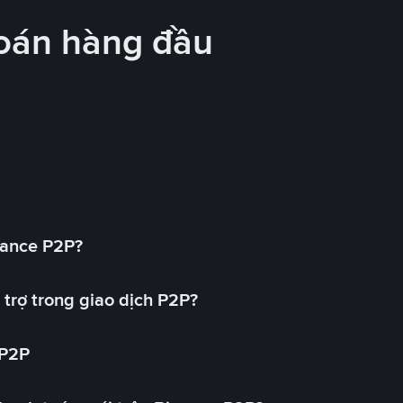
oán hàng đầu
nance P2P?
trợ trong giao dịch P2P?
 P2P