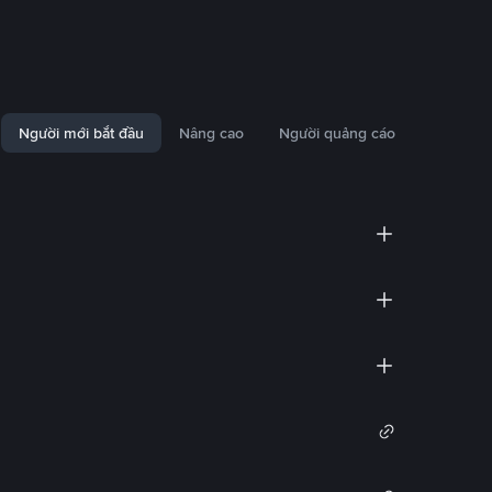
Người mới bắt đầu
Nâng cao
Người quảng cáo