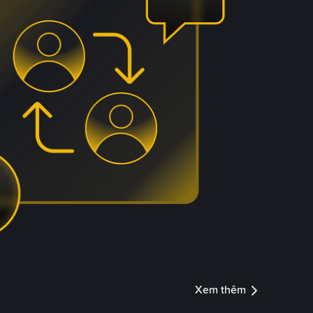
Xem thêm