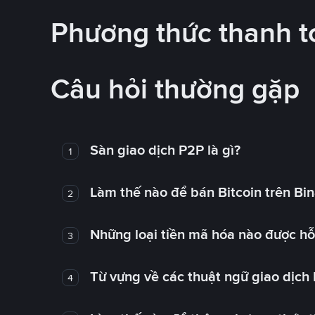
Phương thức thanh t
Câu hỏi thường gặp
Sàn giao dịch P2P là gì?
1
Làm thế nào để bán Bitcoin trên Bi
2
Những loại tiền mã hóa nào được hỗ 
3
Từ vựng về các thuật ngữ giao dịch
4