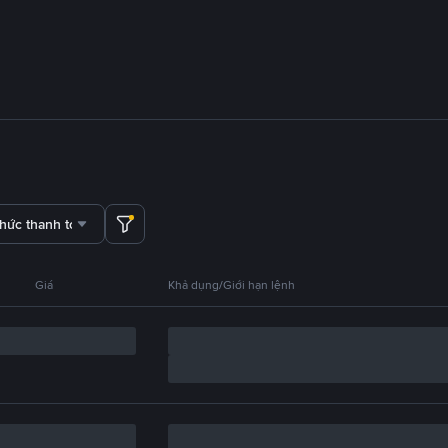
thức thanh toán
Giá
Khả dụng/Giới hạn lệnh