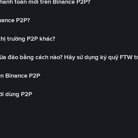
hanh toán mới trên Binance P2P?
inance P2P?
 thị trường P2P khác?
lừa đảo bằng cách nào? Hãy sử dụng ký quỹ FTW t
ên Binance P2P
ời dùng P2P