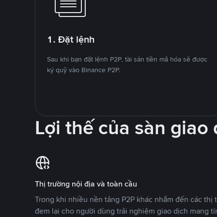
1. Đặt lệnh
Sau khi bạn đặt lệnh P2P, tài sản tiền mã hóa sẽ được
ký quỹ vào Binance P2P.
Lợi thế của sàn giao
Thị trường nội địa và toàn cầu
Trong khi nhiều nền tảng P2P khác nhắm đến các thị t
đem lại cho người dùng trải nghiệm giao dịch mang tí