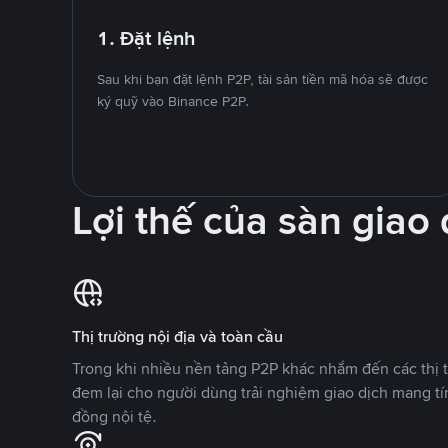
1. Đặt lệnh
Sau khi bạn đặt lệnh P2P, tài sản tiền mã hóa sẽ được
ký quỹ vào Binance P2P.
Lợi thế của sàn giao
Thị trường nội địa và toàn cầu
Trong khi nhiều nền tảng P2P khác nhắm đến các thị t
đem lại cho người dùng trải nghiệm giao dịch mang tí
đồng nội tệ.