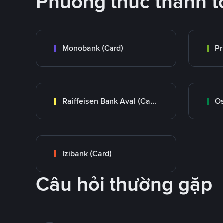
Phương thức thanh t
Monobank (Card)
Raiffeisen Bank Aval (Card)
Os
Izibank (Card)
Câu hỏi thường gặp