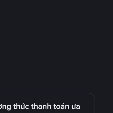
ng thức thanh toán ưa