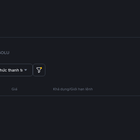
SOL
U
thức thanh toán
Giá
Khả dụng/Giới hạn lệnh