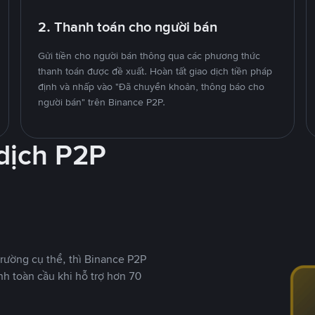
2. Thanh toán cho người bán
Gửi tiền cho người bán thông qua các phương thức
thanh toán được đề xuất. Hoàn tất giao dịch tiền pháp
định và nhấp vào "Đã chuyển khoản, thông báo cho
người bán" trên Binance P2P.
 dịch P2P
rường cụ thể, thì Binance P2P
nh toàn cầu khi hỗ trợ hơn 70