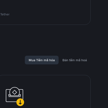
 Tether
Mua Tiền mã hóa
Bán tiền mã hoá