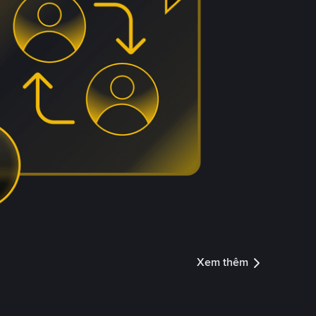
Xem thêm