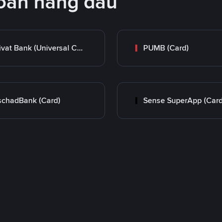
oán hàng đầu
Privat Bank (Universal Card)
PUMB (Card)
chadBank (Card)
Sense SuperApp (Card