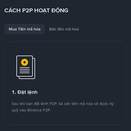
CÁCH P2P HOẠT ĐỘNG
Mua Tiền mã hóa
Bán tiền mã hoá
1. Đặt lệnh
Sau khi bạn đặt lệnh P2P, tài sản tiền mã hóa sẽ được ký
quỹ vào Binance P2P.