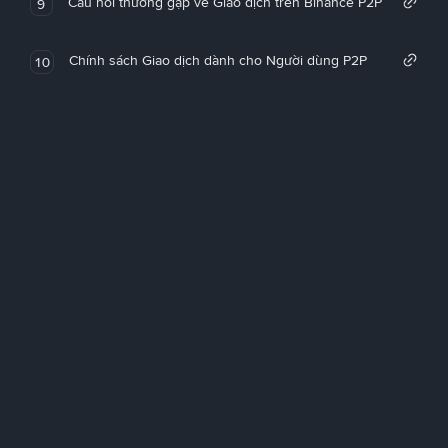
Câu hỏi thường gặp về Giao dịch trên Binance P2P
9
Chính sách Giao dịch dành cho Người dùng P2P
10