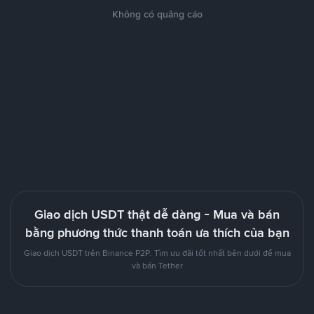
Không có quảng cáo
Giao dịch USDT thật dễ dàng - Mua và bán
bằng phương thức thanh toán ưa thích của bạn
Giao dịch USDT trên Binance P2P. Tìm ưu đãi tốt nhất bên dưới để mua
và bán Tether