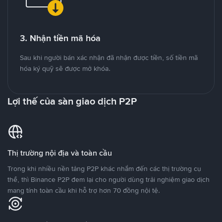
3. Nhận tiền mã hóa
Sau khi người bán xác nhận đã nhận được tiền, số tiền mã
hóa ký quỹ sẽ được mở khóa.
Lợi thế của sàn giao dịch P2P
Thị trường nội địa và toàn cầu
Trong khi nhiều nền tảng P2P khác nhắm đến các thị trường cụ
thể, thì Binance P2P đem lại cho người dùng trải nghiệm giao dịch
mang tính toàn cầu khi hỗ trợ hơn 70 đồng nội tệ.