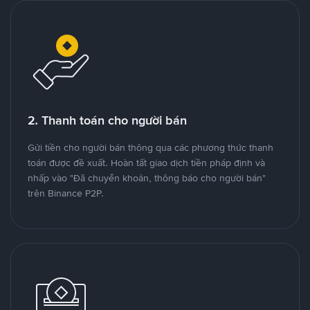
2. Thanh toán cho người bán
Gửi tiền cho người bán thông qua các phương thức thanh
toán được đề xuất. Hoàn tất giao dịch tiền pháp định và
nhấp vào "Đã chuyển khoản, thông báo cho người bán"
trên Binance P2P.