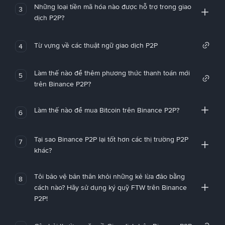
Những loại tiền mã hóa nào được hỗ trợ trong giao
3
dịch P2P?
Từ vựng về các thuật ngữ giao dịch P2P
4
Làm thế nào để thêm phương thức thanh toán mới
5
trên Binance P2P?
Làm thế nào để mua Bitcoin trên Binance P2P?
6
Tại sao Binance P2P lại tốt hơn các thị trường P2P
7
khác?
Tôi bảo vệ bản thân khỏi những kẻ lừa đảo bằng
8
cách nào? Hãy sử dụng ký quỹ FTW trên Binance
P2P!