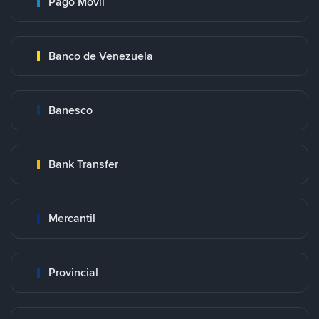
Pago Movil
Banco de Venezuela
Banesco
Bank Transfer
Mercantil
Provincial