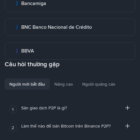
Bancamiga
BNC Banco Nacional de Crédito
BBVA
Câu hỏi thường gặp
Người mới bắt đầu
Nâng cao
Người quảng cáo
Sàn giao dịch P2P là gì?
1
Làm thế nào để bán Bitcoin trên Binance P2P?
2