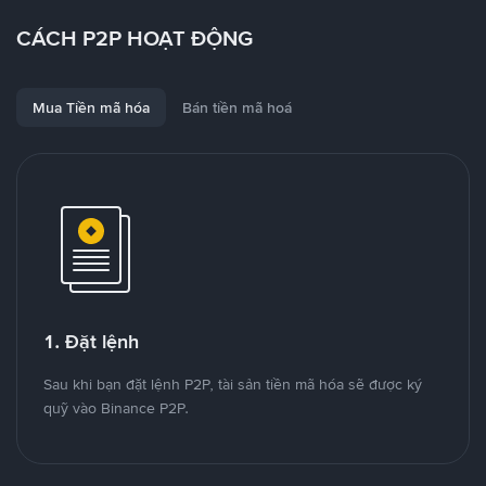
CÁCH P2P HOẠT ĐỘNG
Mua Tiền mã hóa
Bán tiền mã hoá
1. Đặt lệnh
Sau khi bạn đặt lệnh P2P, tài sản tiền mã hóa sẽ được ký
quỹ vào Binance P2P.