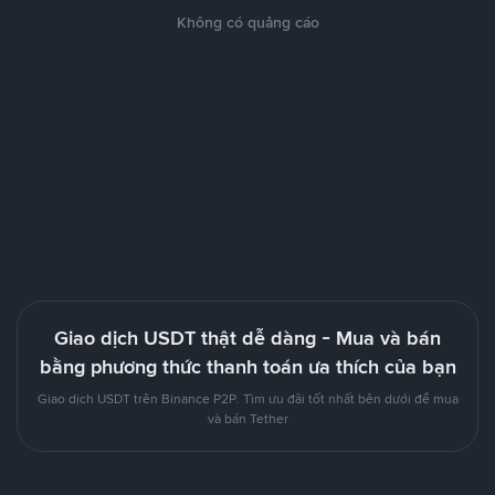
Không có quảng cáo
Giao dịch USDT thật dễ dàng - Mua và bán
bằng phương thức thanh toán ưa thích của bạn
Giao dịch USDT trên Binance P2P. Tìm ưu đãi tốt nhất bên dưới để mua
và bán Tether