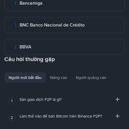
Bancamiga
BNC Banco Nacional de Crédito
BBVA
Câu hỏi thường gặp
Người mới bắt đầu
Nâng cao
Người quảng cáo
Sàn giao dịch P2P là gì?
1
Làm thế nào để bán Bitcoin trên Binance P2P?
2