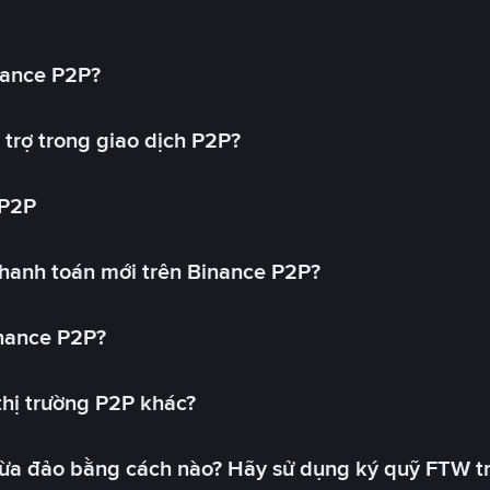
nance P2P?
trợ trong giao dịch P2P?
 P2P
hanh toán mới trên Binance P2P?
inance P2P?
 thị trường P2P khác?
lừa đảo bằng cách nào? Hãy sử dụng ký quỹ FTW t