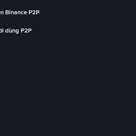
ên Binance P2P
ời dùng P2P