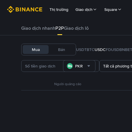
Thị trường
Giao dịch
Square
Giao dịch nhanh
P2P
Giao dịch lô
Mua
Bán
USDT
BTC
USDC
FDUSD
BNB
E
PKR
Tất cả phương 
Người quảng cáo