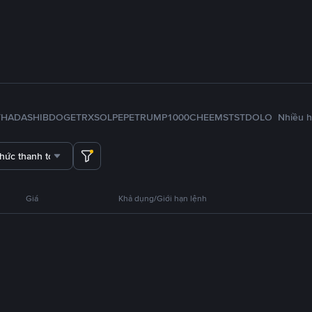
TH
ADA
SHIB
DOGE
TRX
SOL
PEPE
TRUMP
1000CHEEMS
TST
DOLO
Nhiều 
thức thanh toán
Giá
Khả dụng/Giới hạn lệnh