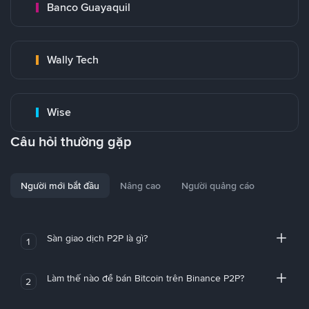
Banco Guayaquil
Wally Tech
Wise
Câu hỏi thường gặp
Người mới bắt đầu
Nâng cao
Người quảng cáo
Sàn giao dịch P2P là gì?
1
Làm thế nào để bán Bitcoin trên Binance P2P?
2