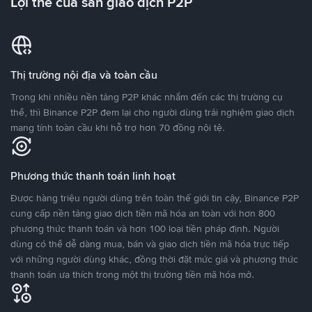
Lợi thế của sàn giao dịch P2P
Thị trường nội địa và toàn cầu
Trong khi nhiều nền tảng P2P khác nhắm đến các thị trường cụ
thể, thì Binance P2P đem lại cho người dùng trải nghiệm giao dịch
mang tính toàn cầu khi hỗ trợ hơn 70 đồng nội tệ.
Phương thức thanh toán linh hoạt
Được hàng triệu người dùng trên toàn thế giới tin cậy, Binance P2P
cung cấp nền tảng giao dịch tiền mã hóa an toàn với hơn 800
phương thức thanh toán và hơn 100 loại tiền pháp định. Người
dùng có thể dễ dàng mua, bán và giao dịch tiền mã hóa trực tiếp
với những người dùng khác, đồng thời đặt mức giá và phương thức
thanh toán ưa thích trong một thị trường tiền mã hóa mở.