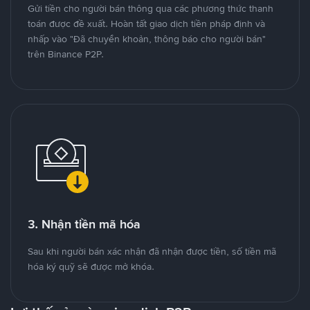
Gửi tiền cho người bán thông qua các phương thức thanh
toán được đề xuất. Hoàn tất giao dịch tiền pháp định và
nhấp vào "Đã chuyển khoản, thông báo cho người bán"
trên Binance P2P.
3. Nhận tiền mã hóa
Sau khi người bán xác nhận đã nhận được tiền, số tiền mã
hóa ký quỹ sẽ được mở khóa.