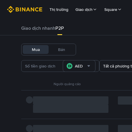
Thị trường
Giao dịch
Square
Giao dịch nhanh
P2P
Mua
Bán
AED
Tất cả phương 
Người quảng cáo