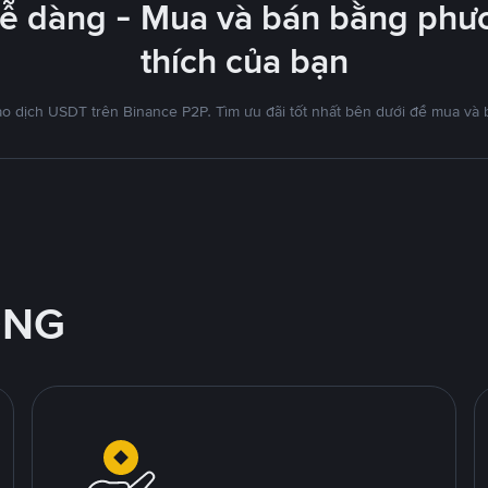
dễ dàng - Mua và bán bằng phươ
thích của bạn
ao dịch USDT trên Binance P2P. Tìm ưu đãi tốt nhất bên dưới để mua và 
ỘNG