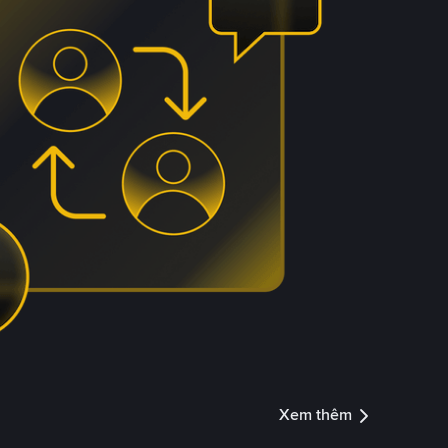
Xem thêm