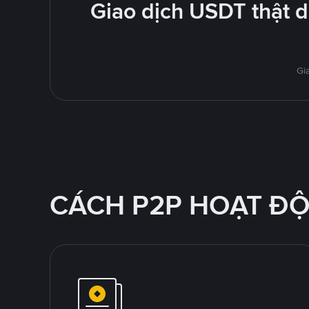
Giao dịch USDT thật 
Gi
CÁCH P2P HOẠT Đ