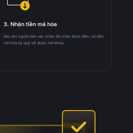
3. Nhận tiền mã hóa
Sau khi người bán xác nhận đã nhận được tiền, số tiền
mã hóa ký quỹ sẽ được mở khóa.