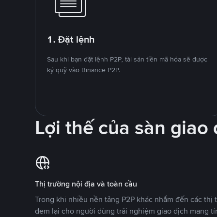
1. Đặt lệnh
Sau khi bạn đặt lệnh P2P, tài sản tiền mã hóa sẽ được
ký quỹ vào Binance P2P.
Lợi thế của sàn giao
Thị trường nội địa và toàn cầu
Trong khi nhiều nền tảng P2P khác nhắm đến các thị t
đem lại cho người dùng trải nghiệm giao dịch mang tí