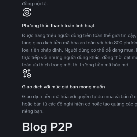
đồng nội tệ.
Phương thức thanh toán linh hoạt
Được hàng triệu người dùng trên toàn thế giới tin cậ
tảng giao dịch tiền mã hóa an toàn với hơn 800 phươ
loại tiền pháp định. Người dùng có thể dễ dàng mua, 
trực tiếp với những người dùng khác, đồng thời đặt m
toán ưa thích trong một thị trường tiền mã hóa mở.
Giao dịch với mức giá bạn mong muốn
Giao dịch tiền mã hóa với quyền tự do mua và bán ở
hoặc bán từ các đề nghị hiện có hoặc tạo quảng cáo g
riêng bạn.
Blog P2P