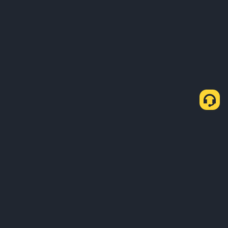
Về chúng tôi
Sản phẩm