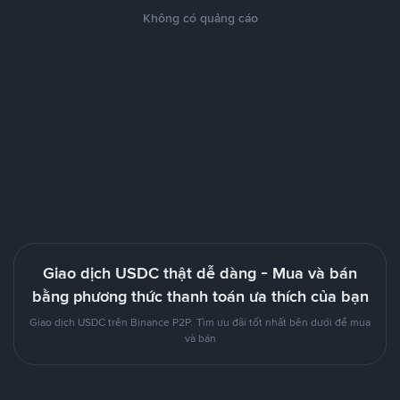
Không có quảng cáo
Giao dịch USDC thật dễ dàng - Mua và bán
bằng phương thức thanh toán ưa thích của bạn
Giao dịch USDC trên Binance P2P. Tìm ưu đãi tốt nhất bên dưới để mua
và bán