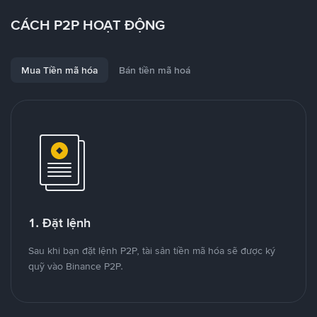
CÁCH P2P HOẠT ĐỘNG
Mua Tiền mã hóa
Bán tiền mã hoá
1. Đặt lệnh
Sau khi bạn đặt lệnh P2P, tài sản tiền mã hóa sẽ được ký
quỹ vào Binance P2P.