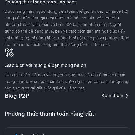
Phương thức thanh toán linh hoạt
Được hàng triệu người dùng trên toàn thế giới tin cậy, Binance P2P
cung cấp nền tảng giao dịch tiền mã hóa an toàn với hơn 800
phương thức thanh toán và hơn 100 loại tiền pháp định. Người
dùng có thể dễ dàng mua, bán và giao dịch tiền mã hóa trực tiếp
với những người dùng khác, đồng thời đặt mức giá và phương thức
thanh toán ưa thích trong một thị trường tiền mã hóa mở.
Giao dịch với mức giá bạn mong muốn
Giao dịch tiền mã hóa với quyền tự do mua và bán ở mức giá bạn
mong muốn. Mua hoặc bán từ các đề nghị hiện có hoặc tạo quảng
cáo giao dịch để đặt mức giá của riêng bạn.
Blog P2P
Xem thêm
Phương thức thanh toán hàng đầu