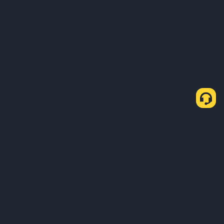
Về chúng tôi
Sản phẩm