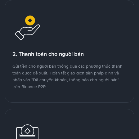
2. Thanh toán cho người bán
Gửi tiền cho người bán thông qua các phương thức thanh
toán được đề xuất. Hoàn tất giao dịch tiền pháp định và
nhấp vào "Đã chuyển khoản, thông báo cho người bán"
trên Binance P2P.