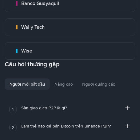
Banco Guayaquil
Wally Tech
Wise
Câu hỏi thường gặp
Người mới bắt đầu
Nâng cao
Người quảng cáo
Sàn giao dịch P2P là gì?
1
Làm thế nào để bán Bitcoin trên Binance P2P?
2