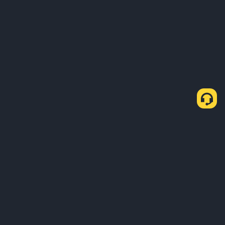
Về chúng tôi
Sản phẩm