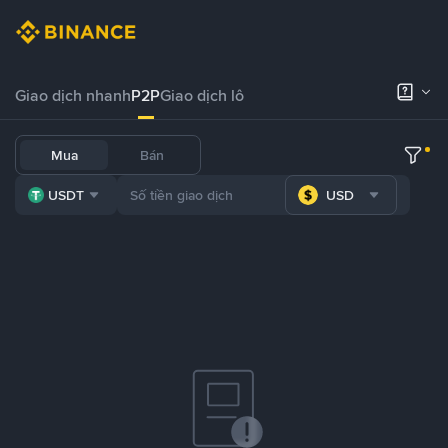
Giao dịch nhanh
P2P
Giao dịch lô
Mua
Bán
USDT
USD