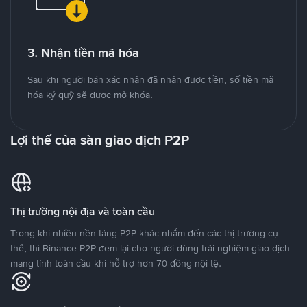
3. Nhận tiền mã hóa
Sau khi người bán xác nhận đã nhận được tiền, số tiền mã
hóa ký quỹ sẽ được mở khóa.
Lợi thế của sàn giao dịch P2P
Thị trường nội địa và toàn cầu
Trong khi nhiều nền tảng P2P khác nhắm đến các thị trường cụ
thể, thì Binance P2P đem lại cho người dùng trải nghiệm giao dịch
mang tính toàn cầu khi hỗ trợ hơn 70 đồng nội tệ.