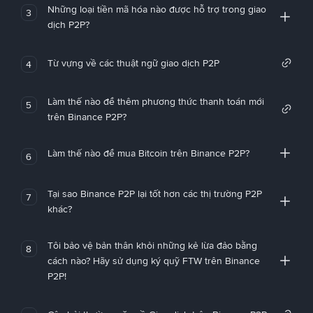
Những loại tiền mã hóa nào được hỗ trợ trong giao
3
dịch P2P?
Từ vựng về các thuật ngữ giao dịch P2P
4
Làm thế nào để thêm phương thức thanh toán mới
5
trên Binance P2P?
Làm thế nào để mua Bitcoin trên Binance P2P?
6
Tại sao Binance P2P lại tốt hơn các thị trường P2P
7
khác?
Tôi bảo vệ bản thân khỏi những kẻ lừa đảo bằng
8
cách nào? Hãy sử dụng ký quỹ FTW trên Binance
P2P!