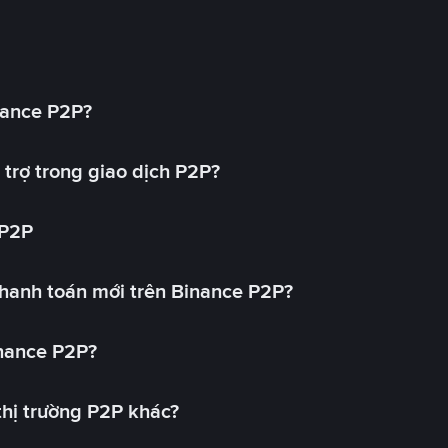
nance P2P?
trợ trong giao dịch P2P?
 P2P
hanh toán mới trên Binance P2P?
inance P2P?
 thị trường P2P khác?