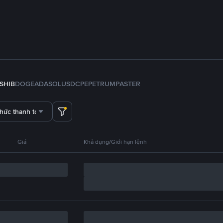
SHIB
DOGE
ADA
SOL
USDC
PEPE
TRUMP
ASTER
thức thanh toán
Giá
Khả dụng/Giới hạn lệnh