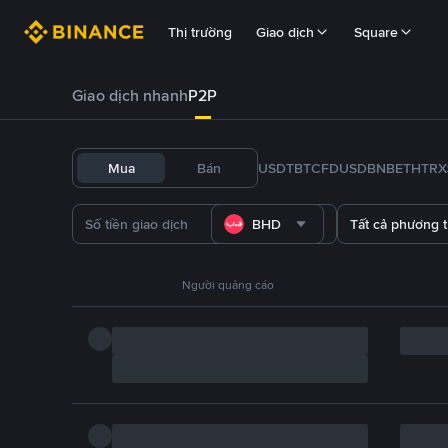
Thị trường
Giao dịch
Square
Giao dịch nhanh
P2P
Mua
Bán
USDT
BTC
FDUSD
BNB
ETH
TRX
BHD
Tất cả phương 
Người quảng cáo