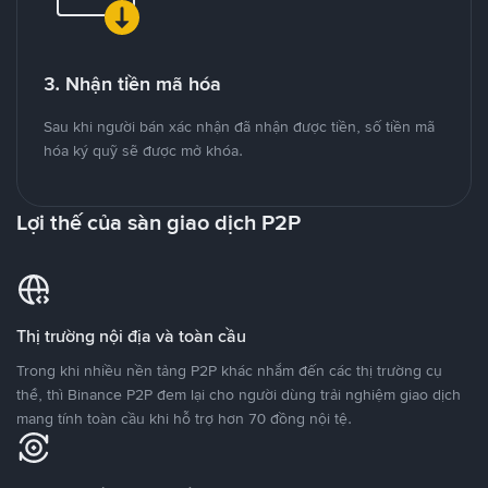
3. Nhận tiền mã hóa
Sau khi người bán xác nhận đã nhận được tiền, số tiền mã
hóa ký quỹ sẽ được mở khóa.
Lợi thế của sàn giao dịch P2P
Thị trường nội địa và toàn cầu
Trong khi nhiều nền tảng P2P khác nhắm đến các thị trường cụ
thể, thì Binance P2P đem lại cho người dùng trải nghiệm giao dịch
mang tính toàn cầu khi hỗ trợ hơn 70 đồng nội tệ.