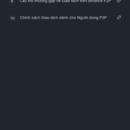
Câu hỏi thường gặp về Giao dịch trên Binance P2P
9
Chính sách Giao dịch dành cho Người dùng P2P
10