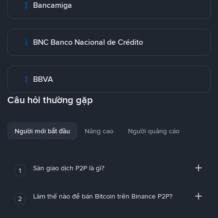
Bancamiga
BNC Banco Nacional de Crédito
BBVA
Câu hỏi thường gặp
Người mới bắt đầu
Nâng cao
Người quảng cáo
Sàn giao dịch P2P là gì?
1
Làm thế nào để bán Bitcoin trên Binance P2P?
2