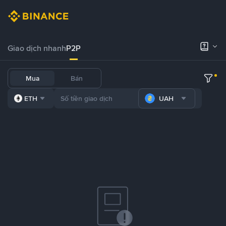
Giao dịch nhanh
P2P
Mua
Bán
ETH
UAH