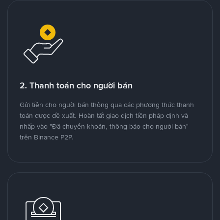
2. Thanh toán cho người bán
Gửi tiền cho người bán thông qua các phương thức thanh
toán được đề xuất. Hoàn tất giao dịch tiền pháp định và
nhấp vào "Đã chuyển khoản, thông báo cho người bán"
trên Binance P2P.