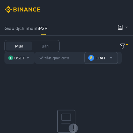
Giao dịch nhanh
P2P
Mua
Bán
USDT
UAH