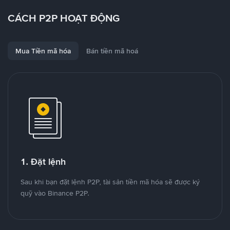
CÁCH P2P HOẠT ĐỘNG
Mua Tiền mã hóa
Bán tiền mã hoá
1. Đặt lệnh
Sau khi bạn đặt lệnh P2P, tài sản tiền mã hóa sẽ được ký
quỹ vào Binance P2P.