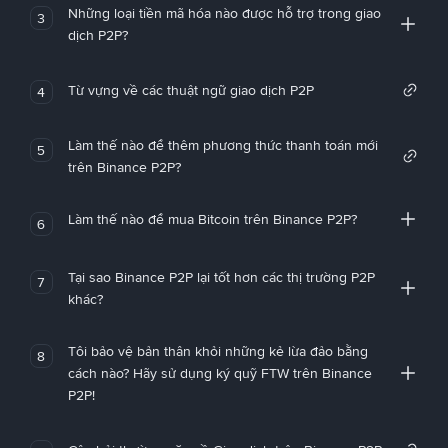
Những loại tiền mã hóa nào được hỗ trợ trong giao
3
dịch P2P?
Từ vựng về các thuật ngữ giao dịch P2P
4
Làm thế nào để thêm phương thức thanh toán mới
5
trên Binance P2P?
Làm thế nào để mua Bitcoin trên Binance P2P?
6
Tại sao Binance P2P lại tốt hơn các thị trường P2P
7
khác?
Tôi bảo vệ bản thân khỏi những kẻ lừa đảo bằng
8
cách nào? Hãy sử dụng ký quỹ FTW trên Binance
P2P!