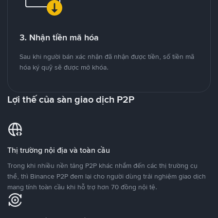
3. Nhận tiền mã hóa
Sau khi người bán xác nhận đã nhận được tiền, số tiền mã
hóa ký quỹ sẽ được mở khóa.
Lợi thế của sàn giao dịch P2P
Thị trường nội địa và toàn cầu
Trong khi nhiều nền tảng P2P khác nhắm đến các thị trường cụ
thể, thì Binance P2P đem lại cho người dùng trải nghiệm giao dịch
mang tính toàn cầu khi hỗ trợ hơn 70 đồng nội tệ.