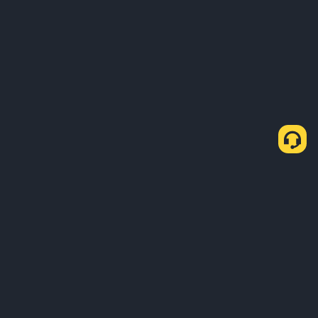
Về chúng tôi
Sản phẩm