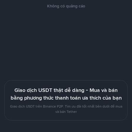
Không có quảng cáo
Giao dịch USDT thật dễ dàng - Mua và bán
bằng phương thức thanh toán ưa thích của bạn
Giao dịch USDT trên Binance P2P. Tìm ưu đãi tốt nhất bên dưới để mua
và bán Tether