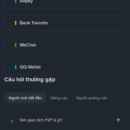
Alipay
Bank Transfer
WeChat
QQ Wallet
Câu hỏi thường gặp
Người mới bắt đầu
Nâng cao
Người quảng cáo
Sàn giao dịch P2P là gì?
1