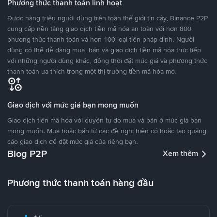
Phương thức thanh toán linh hoạt
Được hàng triệu người dùng trên toàn thế giới tin cậy, Binance P2P
cung cấp nền tảng giao dịch tiền mã hóa an toàn với hơn 800
phương thức thanh toán và hơn 100 loại tiền pháp định. Người
dùng có thể dễ dàng mua, bán và giao dịch tiền mã hóa trực tiếp
với những người dùng khác, đồng thời đặt mức giá và phương thức
thanh toán ưa thích trong một thị trường tiền mã hóa mở.
Giao dịch với mức giá bạn mong muốn
Giao dịch tiền mã hóa với quyền tự do mua và bán ở mức giá bạn
mong muốn. Mua hoặc bán từ các đề nghị hiện có hoặc tạo quảng
cáo giao dịch để đặt mức giá của riêng bạn.
Blog P2P
Xem thêm
Phương thức thanh toán hàng đầu