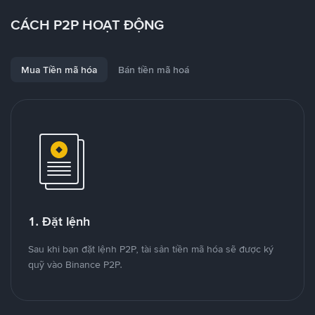
CÁCH P2P HOẠT ĐỘNG
Mua Tiền mã hóa
Bán tiền mã hoá
1. Đặt lệnh
Sau khi bạn đặt lệnh P2P, tài sản tiền mã hóa sẽ được ký
quỹ vào Binance P2P.