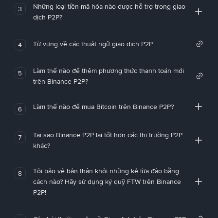
Những loại tiền mã hóa nào được hỗ trợ trong giao
3
dịch P2P?
Từ vựng về các thuật ngữ giao dịch P2P
4
Làm thế nào để thêm phương thức thanh toán mới
5
trên Binance P2P?
Làm thế nào để mua Bitcoin trên Binance P2P?
6
Tại sao Binance P2P lại tốt hơn các thị trường P2P
7
khác?
Tôi bảo vệ bản thân khỏi những kẻ lừa đảo bằng
8
cách nào? Hãy sử dụng ký quỹ FTW trên Binance
P2P!