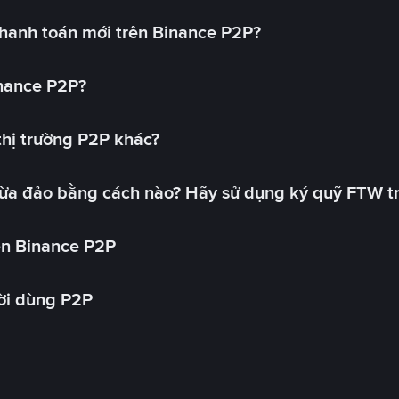
hanh toán mới trên Binance P2P?
inance P2P?
 thị trường P2P khác?
lừa đảo bằng cách nào? Hãy sử dụng ký quỹ FTW t
ên Binance P2P
ời dùng P2P