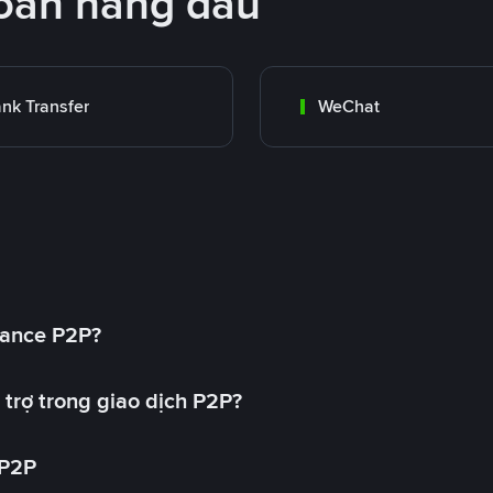
oán hàng đầu
nk Transfer
WeChat
nance P2P?
trợ trong giao dịch P2P?
 P2P