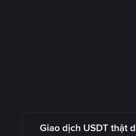
Giao dịch USDT thật 