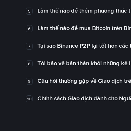
Làm thế nào để thêm phương thức t
5
Làm thế nào để mua Bitcoin trên B
6
Tại sao Binance P2P lại tốt hơn các
7
Tôi bảo vệ bản thân khỏi những kẻ 
8
Câu hỏi thường gặp về Giao dịch tr
9
Chính sách Giao dịch dành cho Ngư
10