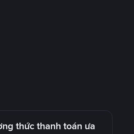
ng thức thanh toán ưa