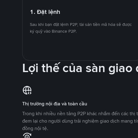
1. Đặt lệnh
Sau khi bạn đặt lệnh P2P, tài sản tiền mã hóa sẽ được
ký quỹ vào Binance P2P.
Lợi thế của sàn giao
Thị trường nội địa và toàn cầu
Trong khi nhiều nền tảng P2P khác nhắm đến các thị t
đem lại cho người dùng trải nghiệm giao dịch mang tí
đồng nội tệ.