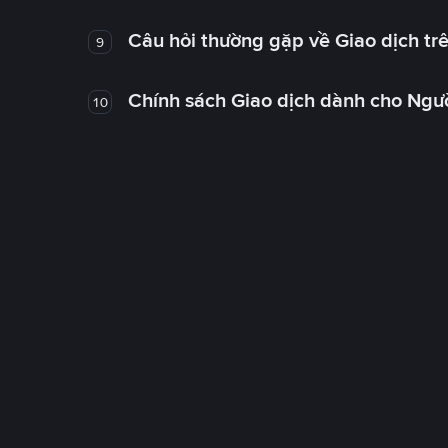
Câu hỏi thường gặp về Giao dịch tr
9
Chính sách Giao dịch dành cho Ngư
10