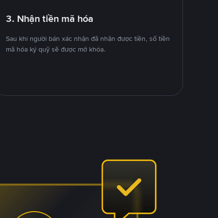
3. Nhận tiền mã hóa
Sau khi người bán xác nhận đã nhận được tiền, số tiền
mã hóa ký quỹ sẽ được mở khóa.