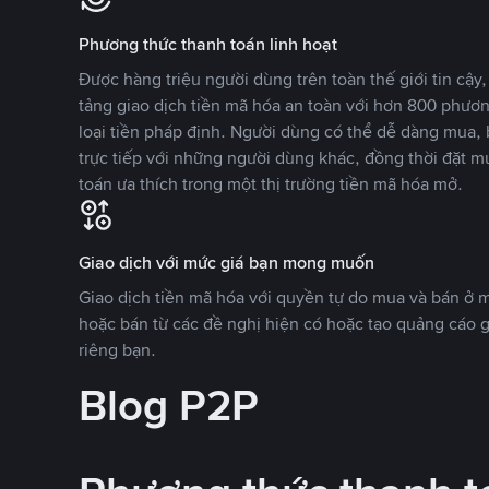
Phương thức thanh toán linh hoạt
Được hàng triệu người dùng trên toàn thế giới tin cậ
tảng giao dịch tiền mã hóa an toàn với hơn 800 phươ
loại tiền pháp định. Người dùng có thể dễ dàng mua, 
trực tiếp với những người dùng khác, đồng thời đặt m
toán ưa thích trong một thị trường tiền mã hóa mở.
Giao dịch với mức giá bạn mong muốn
Giao dịch tiền mã hóa với quyền tự do mua và bán ở
hoặc bán từ các đề nghị hiện có hoặc tạo quảng cáo g
riêng bạn.
Blog P2P