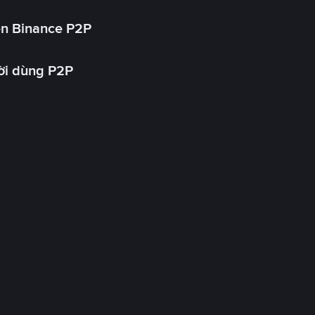
ên Binance P2P
ời dùng P2P