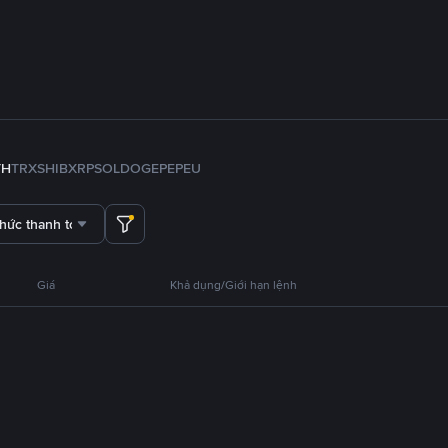
TH
TRX
SHIB
XRP
SOL
DOGE
PEPE
U
thức thanh toán
Giá
Khả dụng/Giới hạn lệnh