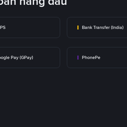
oán hàng đầu
MPS
Bank Transfer (India)
ogle Pay (GPay)
PhonePe