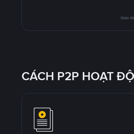
Giao dị
CÁCH P2P HOẠT Đ