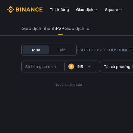
Thị trường
Giao dịch
Square
Giao dịch nhanh
P2P
Giao dịch lô
Mua
Bán
USDT
BTC
USDC
FDUSD
BNB
E
INR
Tất cả phương 
Người quảng cáo