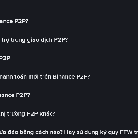
nance P2P?
trợ trong giao dịch P2P?
 P2P
hanh toán mới trên Binance P2P?
inance P2P?
 thị trường P2P khác?
lừa đảo bằng cách nào? Hãy sử dụng ký quỹ FTW t