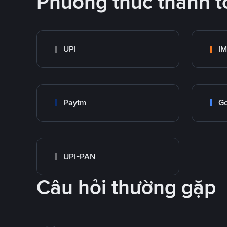
Phương thức thanh t
UPI
I
Paytm
Go
UPI-PAN
Câu hỏi thường gặp