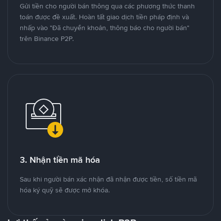
Gửi tiền cho người bán thông qua các phương thức thanh
toán được đề xuất. Hoàn tất giao dịch tiền pháp định và
nhấp vào "Đã chuyển khoản, thông báo cho người bán"
trên Binance P2P.
3. Nhận tiền mã hóa
Sau khi người bán xác nhận đã nhận được tiền, số tiền mã
hóa ký quỹ sẽ được mở khóa.