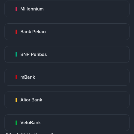
Millennium
Bank Pekao
BNP Paribas
mBank
Alior Bank
VeloBank