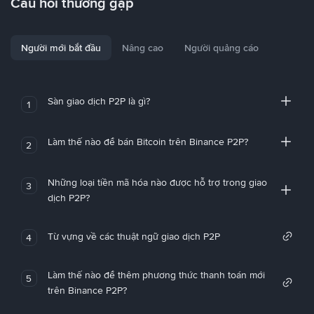
Câu hỏi thường gặp
Người mới bắt đầu
Nâng cao
Người quảng cáo
Sàn giao dịch P2P là gì?
1
Làm thế nào để bán Bitcoin trên Binance P2P?
2
Những loại tiền mã hóa nào được hỗ trợ trong giao
3
dịch P2P?
Từ vựng về các thuật ngữ giao dịch P2P
4
Làm thế nào để thêm phương thức thanh toán mới
5
trên Binance P2P?