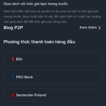
Giao dịch với mức giá bạn mong muốn
Giao dịch tiền mã hóa với quyền tự do mua và bán ở mức giá bạn
mong muốn. Mua hoặc bán từ các đề nghị hiện có hoặc tạo quảng
cáo giao dịch để đặt mức giá của riêng bạn.
Blog P2P
Xem thêm
Phương thức thanh toán hàng đầu
Blik
PKO Bank
Santander Poland