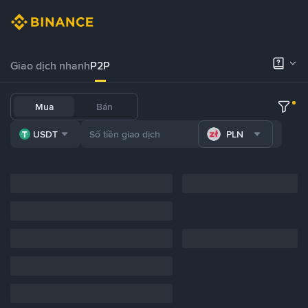
Giao dịch nhanh
P2P
Mua
Bán
USDT
PLN