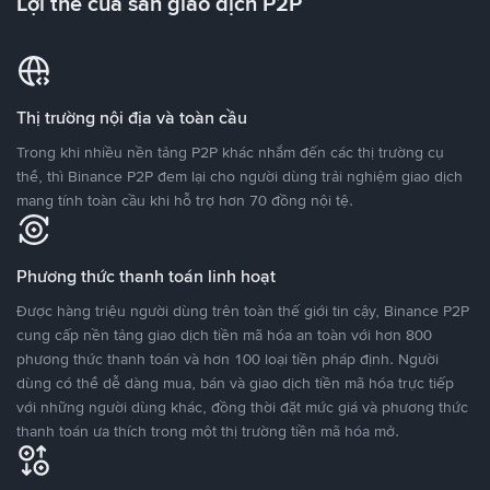
Lợi thế của sàn giao dịch P2P
Thị trường nội địa và toàn cầu
Trong khi nhiều nền tảng P2P khác nhắm đến các thị trường cụ
thể, thì Binance P2P đem lại cho người dùng trải nghiệm giao dịch
mang tính toàn cầu khi hỗ trợ hơn 70 đồng nội tệ.
Phương thức thanh toán linh hoạt
Được hàng triệu người dùng trên toàn thế giới tin cậy, Binance P2P
cung cấp nền tảng giao dịch tiền mã hóa an toàn với hơn 800
phương thức thanh toán và hơn 100 loại tiền pháp định. Người
dùng có thể dễ dàng mua, bán và giao dịch tiền mã hóa trực tiếp
với những người dùng khác, đồng thời đặt mức giá và phương thức
thanh toán ưa thích trong một thị trường tiền mã hóa mở.