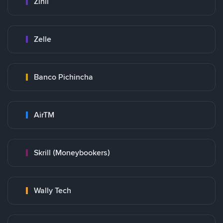
Zinli
Zelle
Banco Pichincha
AirTM
Skrill (Moneybookers)
Wally Tech