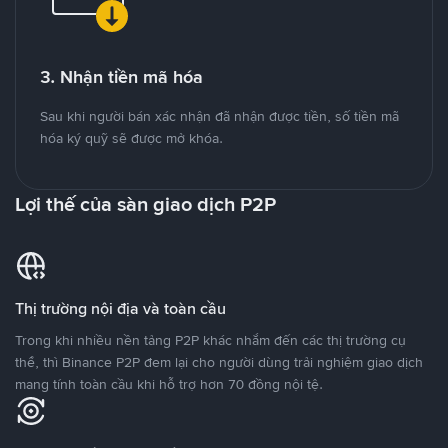
3. Nhận tiền mã hóa
Sau khi người bán xác nhận đã nhận được tiền, số tiền mã
hóa ký quỹ sẽ được mở khóa.
Lợi thế của sàn giao dịch P2P
Thị trường nội địa và toàn cầu
Trong khi nhiều nền tảng P2P khác nhắm đến các thị trường cụ
thể, thì Binance P2P đem lại cho người dùng trải nghiệm giao dịch
mang tính toàn cầu khi hỗ trợ hơn 70 đồng nội tệ.