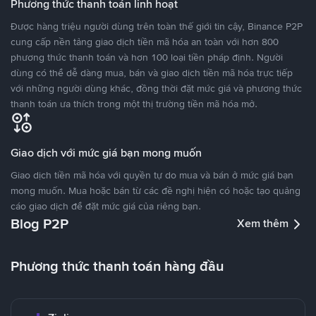
Phương thức thanh toán linh hoạt
Được hàng triệu người dùng trên toàn thế giới tin cậy, Binance P2P
cung cấp nền tảng giao dịch tiền mã hóa an toàn với hơn 800
phương thức thanh toán và hơn 100 loại tiền pháp định. Người
dùng có thể dễ dàng mua, bán và giao dịch tiền mã hóa trực tiếp
với những người dùng khác, đồng thời đặt mức giá và phương thức
thanh toán ưa thích trong một thị trường tiền mã hóa mở.
Giao dịch với mức giá bạn mong muốn
Giao dịch tiền mã hóa với quyền tự do mua và bán ở mức giá bạn
mong muốn. Mua hoặc bán từ các đề nghị hiện có hoặc tạo quảng
cáo giao dịch để đặt mức giá của riêng bạn.
Blog P2P
Xem thêm
Phương thức thanh toán hàng đầu