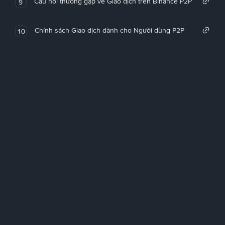
Câu hỏi thường gặp về Giao dịch trên Binance P2P
9
Chính sách Giao dịch dành cho Người dùng P2P
10