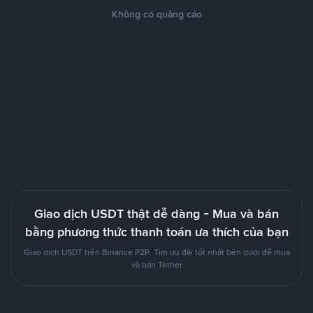
Không có quảng cáo
Giao dịch USDT thật dễ dàng - Mua và bán
bằng phương thức thanh toán ưa thích của bạn
Giao dịch USDT trên Binance P2P. Tìm ưu đãi tốt nhất bên dưới để mua
và bán Tether