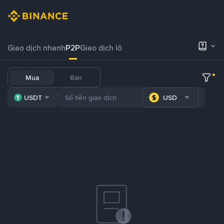
Giao dịch nhanh
P2P
Giao dịch lô
Mua
Bán
USDT
USD