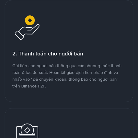
2. Thanh toán cho người bán
Gửi tiền cho người bán thông qua các phương thức thanh
toán được đề xuất. Hoàn tất giao dịch tiền pháp định và
nhấp vào "Đã chuyển khoản, thông báo cho người bán"
trên Binance P2P.