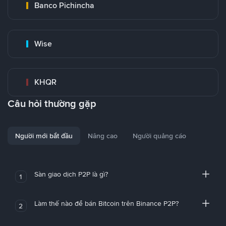
Banco Pichincha
Wise
KHQR
Câu hỏi thường gặp
Người mới bắt đầu
Nâng cao
Người quảng cáo
Sàn giao dịch P2P là gì?
1
Làm thế nào để bán Bitcoin trên Binance P2P?
2