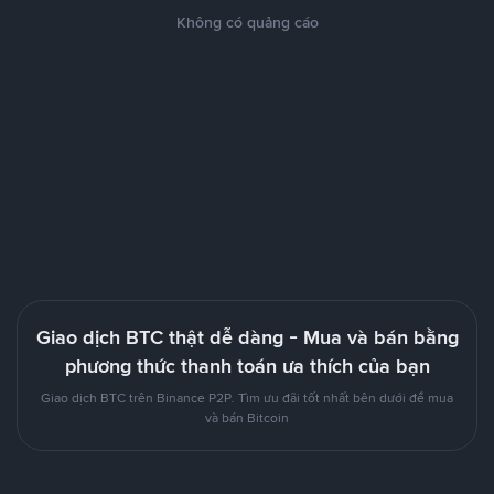
Không có quảng cáo
Giao dịch BTC thật dễ dàng - Mua và bán bằng
phương thức thanh toán ưa thích của bạn
Giao dịch BTC trên Binance P2P. Tìm ưu đãi tốt nhất bên dưới để mua
và bán Bitcoin