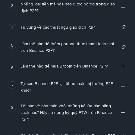
Những loại tiền mã hóa nào được hỗ trợ trong giao
3
dịch P2P?
Từ vựng về các thuật ngữ giao dịch P2P
4
Làm thế nào để thêm phương thức thanh toán mới
5
trên Binance P2P?
Làm thế nào để mua Bitcoin trên Binance P2P?
6
Tại sao Binance P2P lại tốt hơn các thị trường P2P
7
khác?
Tôi bảo vệ bản thân khỏi những kẻ lừa đảo bằng
8
cách nào? Hãy sử dụng ký quỹ FTW trên Binance
P2P!