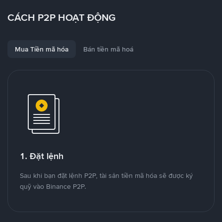
CÁCH P2P HOẠT ĐỘNG
Mua Tiền mã hóa
Bán tiền mã hoá
1. Đặt lệnh
Sau khi bạn đặt lệnh P2P, tài sản tiền mã hóa sẽ được ký
quỹ vào Binance P2P.