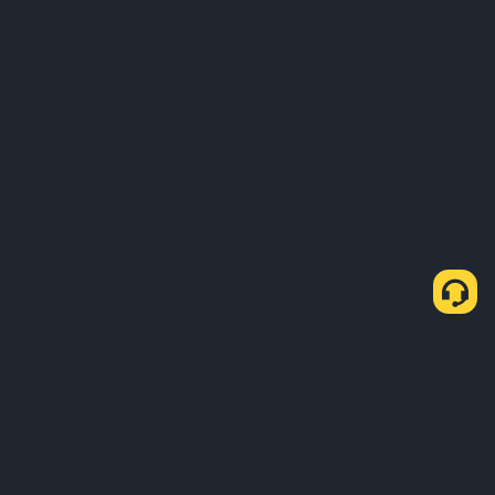
Về chúng tôi