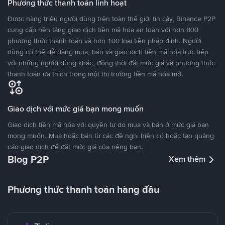
Phương thức thanh toán linh hoạt
Được hàng triệu người dùng trên toàn thế giới tin cậy, Binance P2P
cung cấp nền tảng giao dịch tiền mã hóa an toàn với hơn 800
phương thức thanh toán và hơn 100 loại tiền pháp định. Người
dùng có thể dễ dàng mua, bán và giao dịch tiền mã hóa trực tiếp
với những người dùng khác, đồng thời đặt mức giá và phương thức
thanh toán ưa thích trong một thị trường tiền mã hóa mở.
Giao dịch với mức giá bạn mong muốn
Giao dịch tiền mã hóa với quyền tự do mua và bán ở mức giá bạn
mong muốn. Mua hoặc bán từ các đề nghị hiện có hoặc tạo quảng
cáo giao dịch để đặt mức giá của riêng bạn.
Blog P2P
Xem thêm
Phương thức thanh toán hàng đầu