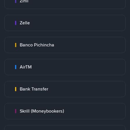
Zinli
Zelle
Banco Pichincha
AirTM
Bank Transfer
Skrill (Moneybookers)