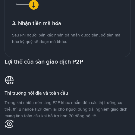
3. Nhận tiền mã hóa
Sau khi người bán xác nhận đã nhận được tiền, số tiền mã
hóa ký quỹ sẽ được mở khóa.
Lợi thế của sàn giao dịch P2P
Thị trường nội địa và toàn cầu
Trong khi nhiều nền tảng P2P khác nhắm đến các thị trường cụ
thể, thì Binance P2P đem lại cho người dùng trải nghiệm giao dịch
mang tính toàn cầu khi hỗ trợ hơn 70 đồng nội tệ.