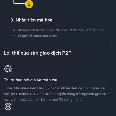
3. Nhận tiền mã hóa
Sau khi người bán xác nhận đã nhận được tiền, số tiền mã
hóa ký quỹ sẽ được mở khóa.
Lợi thế của sàn giao dịch P2P
Thị trường nội địa và toàn cầu
Trong khi nhiều nền tảng P2P khác nhắm đến các thị trường cụ
thể, thì Binance P2P đem lại cho người dùng trải nghiệm giao dịch
mang tính toàn cầu khi hỗ trợ hơn 70 đồng nội tệ.