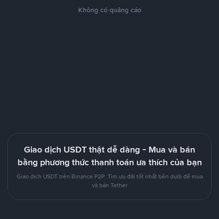
Không có quảng cáo
Giao dịch USDT thật dễ dàng - Mua và bán
bằng phương thức thanh toán ưa thích của bạn
Giao dịch USDT trên Binance P2P. Tìm ưu đãi tốt nhất bên dưới để mua
và bán Tether