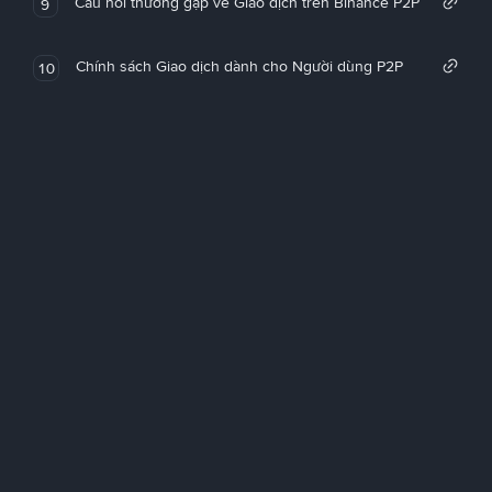
Câu hỏi thường gặp về Giao dịch trên Binance P2P
9
Chính sách Giao dịch dành cho Người dùng P2P
10