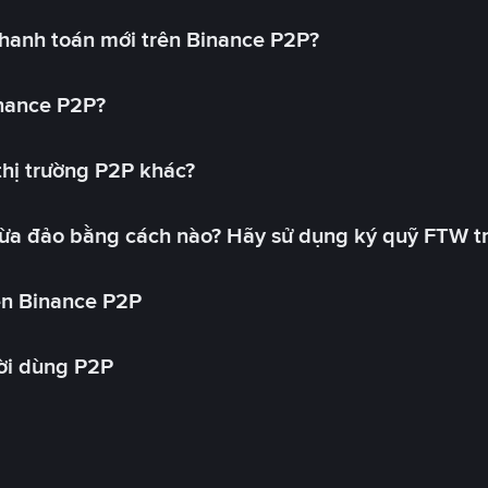
hanh toán mới trên Binance P2P?
inance P2P?
 thị trường P2P khác?
lừa đảo bằng cách nào? Hãy sử dụng ký quỹ FTW t
ên Binance P2P
ời dùng P2P