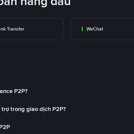
oán hàng đầu
nk Transfer
WeChat
nance P2P?
trợ trong giao dịch P2P?
 P2P