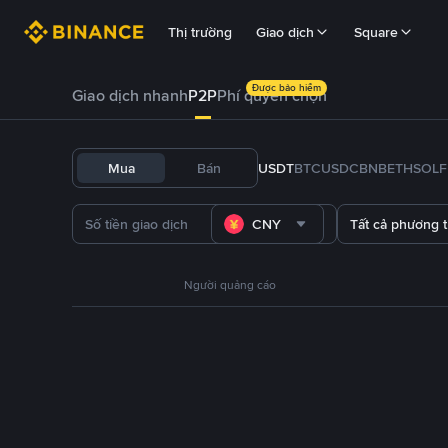
Thị trường
Giao dịch
Square
Được bảo hiểm
Giao dịch nhanh
P2P
Phí quyền chọn
Mua
Bán
USDT
BTC
USDC
BNB
ETH
SOL
CNY
Tất cả phương 
Người quảng cáo