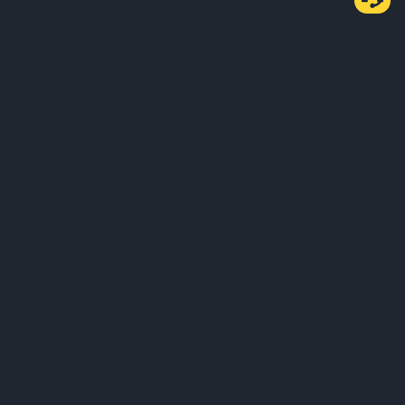
Về chúng tôi
Sản phẩm
Kinh doanh
Học hỏi
Dịch vụ
Hỗ trợ