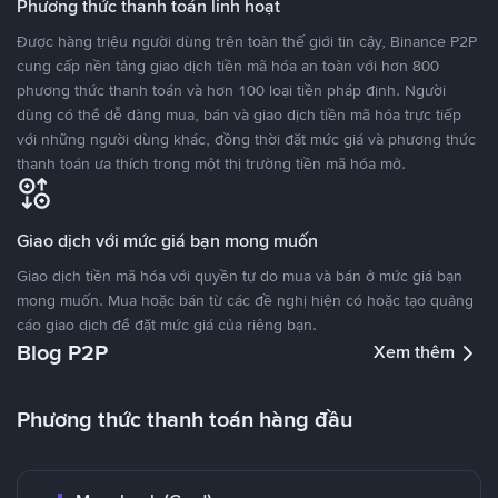
Phương thức thanh toán linh hoạt
Được hàng triệu người dùng trên toàn thế giới tin cậy, Binance P2P
cung cấp nền tảng giao dịch tiền mã hóa an toàn với hơn 800
phương thức thanh toán và hơn 100 loại tiền pháp định. Người
dùng có thể dễ dàng mua, bán và giao dịch tiền mã hóa trực tiếp
với những người dùng khác, đồng thời đặt mức giá và phương thức
thanh toán ưa thích trong một thị trường tiền mã hóa mở.
Giao dịch với mức giá bạn mong muốn
Giao dịch tiền mã hóa với quyền tự do mua và bán ở mức giá bạn
mong muốn. Mua hoặc bán từ các đề nghị hiện có hoặc tạo quảng
cáo giao dịch để đặt mức giá của riêng bạn.
Blog P2P
Xem thêm
Phương thức thanh toán hàng đầu