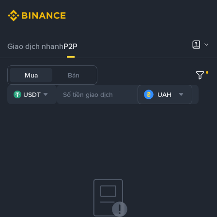
Giao dịch nhanh
P2P
Mua
Bán
USDT
UAH