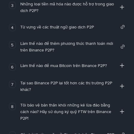
Những loại tiền mã hóa nào được hỗ trợ trong giao
3
dịch P2P?
Từ vựng về các thuật ngữ giao dịch P2P
4
Làm thế nào để thêm phương thức thanh toán mới
5
trên Binance P2P?
Làm thế nào để mua Bitcoin trên Binance P2P?
6
Tại sao Binance P2P lại tốt hơn các thị trường P2P
7
khác?
Tôi bảo vệ bản thân khỏi những kẻ lừa đảo bằng
8
cách nào? Hãy sử dụng ký quỹ FTW trên Binance
P2P!