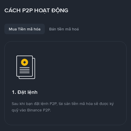
CÁCH P2P HOẠT ĐỘNG
Mua Tiền mã hóa
Bán tiền mã hoá
1. Đặt lệnh
Sau khi bạn đặt lệnh P2P, tài sản tiền mã hóa sẽ được ký
quỹ vào Binance P2P.