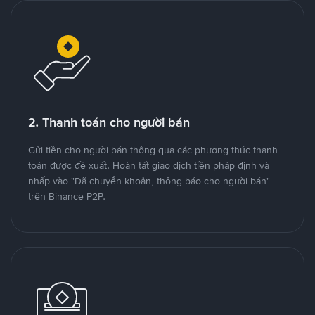
2. Thanh toán cho người bán
Gửi tiền cho người bán thông qua các phương thức thanh
toán được đề xuất. Hoàn tất giao dịch tiền pháp định và
nhấp vào "Đã chuyển khoản, thông báo cho người bán"
trên Binance P2P.