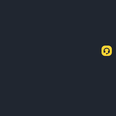
Về chúng tôi
Sản phẩm