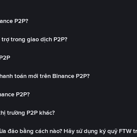
nance P2P?
trợ trong giao dịch P2P?
 P2P
hanh toán mới trên Binance P2P?
inance P2P?
 thị trường P2P khác?
lừa đảo bằng cách nào? Hãy sử dụng ký quỹ FTW t