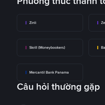
Phương thức thanh t
Zinli
Ze
Skrill (Moneybookers)
Ba
Mercantil Bank Panama
Câu hỏi thường gặp