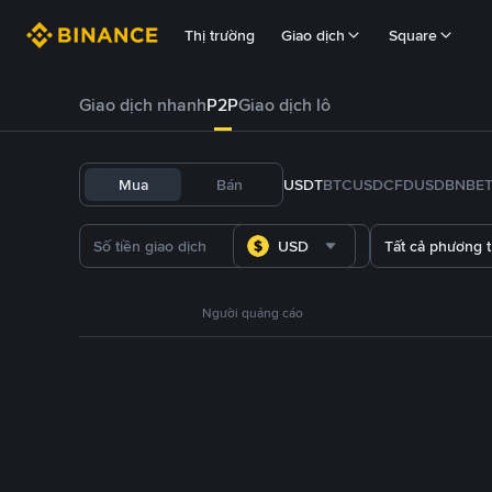
Thị trường
Giao dịch
Square
Giao dịch nhanh
P2P
Giao dịch lô
Mua
Bán
USDT
BTC
USDC
FDUSD
BNB
E
USD
Tất cả phương 
Người quảng cáo