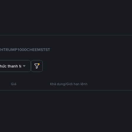
TH
TRUMP
1000CHEEMS
TST
thức thanh toán
Giá
Khả dụng/Giới hạn lệnh