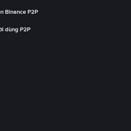
ên Binance P2P
ời dùng P2P