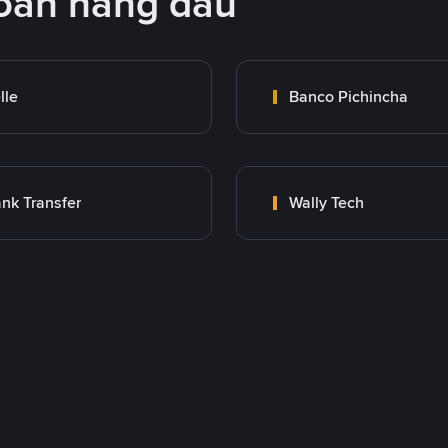
oán hàng đầu
lle
Banco Pichincha
nk Transfer
Wally Tech