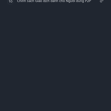
Chính sách Giao dịch dành cho Người dùng P2P
10