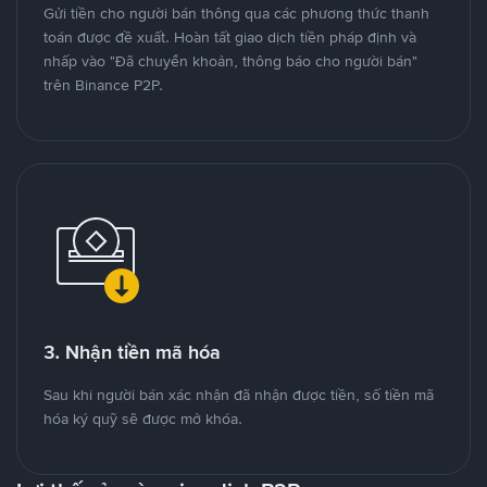
Gửi tiền cho người bán thông qua các phương thức thanh
toán được đề xuất. Hoàn tất giao dịch tiền pháp định và
nhấp vào "Đã chuyển khoản, thông báo cho người bán"
trên Binance P2P.
3. Nhận tiền mã hóa
Sau khi người bán xác nhận đã nhận được tiền, số tiền mã
hóa ký quỹ sẽ được mở khóa.