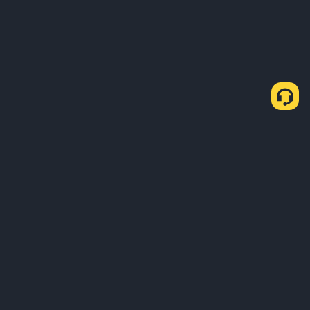
Về chúng tôi
Sản phẩm
Kinh doanh
Học hỏi