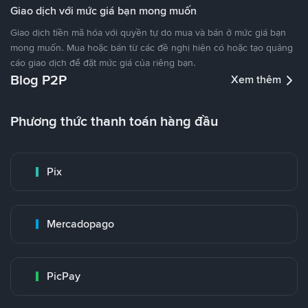
Giao dịch với mức giá bạn mong muốn
Giao dịch tiền mã hóa với quyền tự do mua và bán ở mức giá bạn
mong muốn. Mua hoặc bán từ các đề nghị hiện có hoặc tạo quảng
cáo giao dịch để đặt mức giá của riêng bạn.
Blog P2P
Xem thêm
Phương thức thanh toán hàng đầu
Pix
Mercadopago
PicPay