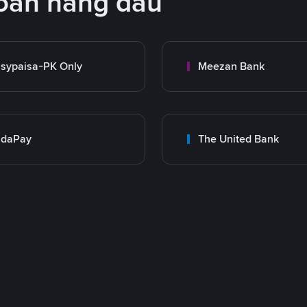
oán hàng đầu
sypaisa-PK Only
Meezan Bank
adaPay
The United Bank