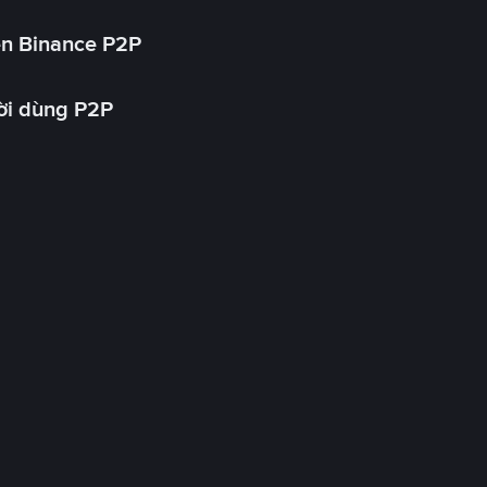
ên Binance P2P
ời dùng P2P