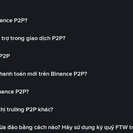
nance P2P?
trợ trong giao dịch P2P?
 P2P
hanh toán mới trên Binance P2P?
inance P2P?
 thị trường P2P khác?
lừa đảo bằng cách nào? Hãy sử dụng ký quỹ FTW t