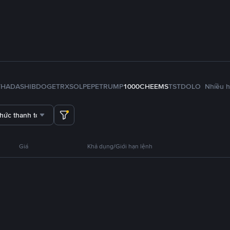
TH
ADA
SHIB
DOGE
TRX
SOL
PEPE
TRUMP
1000CHEEMS
TST
DOLO
Nhiều 
thức thanh toán
Giá
Khả dụng/Giới hạn lệnh