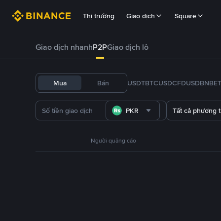
Thị trường
Giao dịch
Square
Giao dịch nhanh
P2P
Giao dịch lô
Mua
Bán
USDT
BTC
USDC
FDUSD
BNB
E
PKR
Tất cả phương 
Người quảng cáo