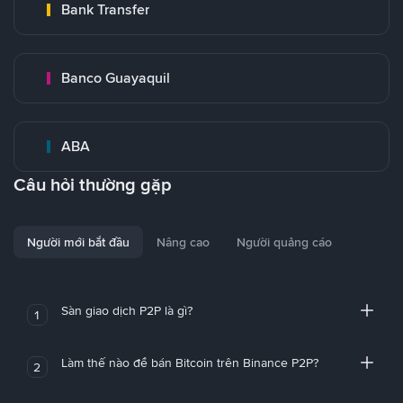
Bank Transfer
Banco Guayaquil
ABA
Câu hỏi thường gặp
Người mới bắt đầu
Nâng cao
Người quảng cáo
Sàn giao dịch P2P là gì?
1
Làm thế nào để bán Bitcoin trên Binance P2P?
2