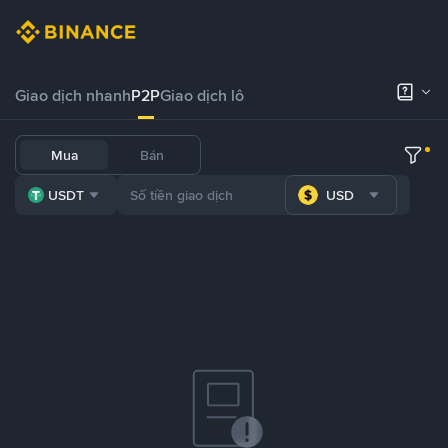
Giao dịch nhanh
P2P
Giao dịch lô
Mua
Bán
USDT
USD