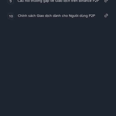
Câu hỏi thường gặp về Giao dịch trên Binance P2P
9
Chính sách Giao dịch dành cho Người dùng P2P
10