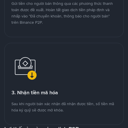
Gửi tiền cho người bán thông qua các phương thức thanh
toán được đề xuất. Hoàn tất giao dịch tiền pháp định và
nhấp vào "Đã chuyển khoản, thông báo cho người bán"
trên Binance P2P.
3. Nhận tiền mã hóa
Sau khi người bán xác nhận đã nhận được tiền, số tiền mã
hóa ký quỹ sẽ được mở khóa.