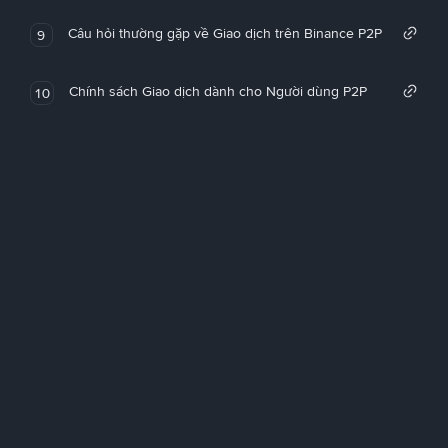
Câu hỏi thường gặp về Giao dịch trên Binance P2P
9
Chính sách Giao dịch dành cho Người dùng P2P
10