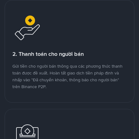
2. Thanh toán cho người bán
Gửi tiền cho người bán thông qua các phương thức thanh
toán được đề xuất. Hoàn tất giao dịch tiền pháp định và
nhấp vào "Đã chuyển khoản, thông báo cho người bán"
trên Binance P2P.