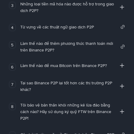
Những loại tiền mã hóa nào được hỗ trợ trong giao
3
dịch P2P?
Từ vựng về các thuật ngữ giao dịch P2P
4
Làm thế nào để thêm phương thức thanh toán mới
5
trên Binance P2P?
Làm thế nào để mua Bitcoin trên Binance P2P?
6
Tại sao Binance P2P lại tốt hơn các thị trường P2P
7
khác?
Tôi bảo vệ bản thân khỏi những kẻ lừa đảo bằng
8
cách nào? Hãy sử dụng ký quỹ FTW trên Binance
P2P!