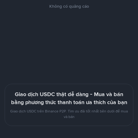
Không có quảng cáo
Giao dịch USDC thật dễ dàng - Mua và bán
bằng phương thức thanh toán ưa thích của bạn
Giao dịch USDC trên Binance P2P. Tìm ưu đãi tốt nhất bên dưới để mua
và bán