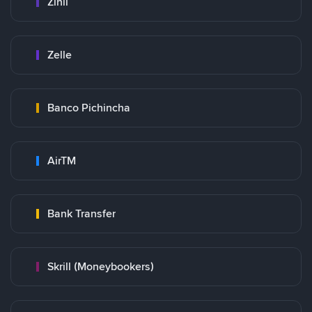
Zinli
Zelle
Banco Pichincha
AirTM
Bank Transfer
Skrill (Moneybookers)