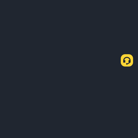
Về chúng tôi
Sản phẩm