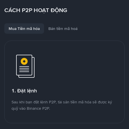
CÁCH P2P HOẠT ĐỘNG
Mua Tiền mã hóa
Bán tiền mã hoá
1. Đặt lệnh
Sau khi bạn đặt lệnh P2P, tài sản tiền mã hóa sẽ được ký
quỹ vào Binance P2P.