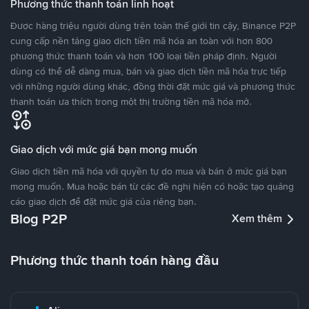
Phương thức thanh toán linh hoạt
Được hàng triệu người dùng trên toàn thế giới tin cậy, Binance P2P
cung cấp nền tảng giao dịch tiền mã hóa an toàn với hơn 800
phương thức thanh toán và hơn 100 loại tiền pháp định. Người
dùng có thể dễ dàng mua, bán và giao dịch tiền mã hóa trực tiếp
với những người dùng khác, đồng thời đặt mức giá và phương thức
thanh toán ưa thích trong một thị trường tiền mã hóa mở.
Giao dịch với mức giá bạn mong muốn
Giao dịch tiền mã hóa với quyền tự do mua và bán ở mức giá bạn
mong muốn. Mua hoặc bán từ các đề nghị hiện có hoặc tạo quảng
cáo giao dịch để đặt mức giá của riêng bạn.
Blog P2P
Xem thêm
Phương thức thanh toán hàng đầu