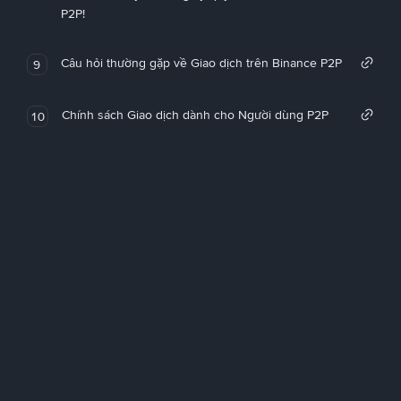
P2P!
Câu hỏi thường gặp về Giao dịch trên Binance P2P
9
Chính sách Giao dịch dành cho Người dùng P2P
10