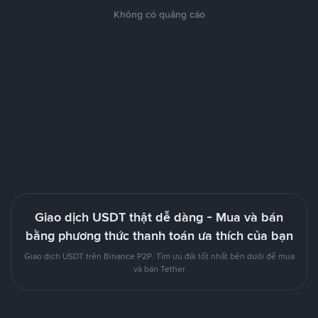
Không có quảng cáo
Giao dịch USDT thật dễ dàng - Mua và bán
bằng phương thức thanh toán ưa thích của bạn
Giao dịch USDT trên Binance P2P. Tìm ưu đãi tốt nhất bên dưới để mua
và bán Tether