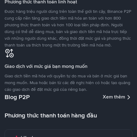
Phương thức thanh toán linh hoạt
Được hàng triệu người dùng trên toàn thế giới tin cậy, Binance P2P
cung cấp nền tảng giao dịch tiền mã hóa an toàn với hơn 800
phương thức thanh toán và hơn 100 loại tiền pháp định. Người
dùng có thể dễ dàng mua, bán và giao dịch tiền mã hóa trực tiếp
với những người dùng khác, đồng thời đặt mức giá và phương thức
thanh toán ưa thích trong một thị trường tiền mã hóa mở.
Giao dịch với mức giá bạn mong muốn
Giao dịch tiền mã hóa với quyền tự do mua và bán ở mức giá bạn
mong muốn. Mua hoặc bán từ các đề nghị hiện có hoặc tạo quảng
cáo giao dịch để đặt mức giá của riêng bạn.
Blog P2P
Xem thêm
Phương thức thanh toán hàng đầu