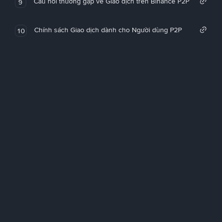
Câu hỏi thường gặp về Giao dịch trên Binance P2P
9
Chính sách Giao dịch dành cho Người dùng P2P
10