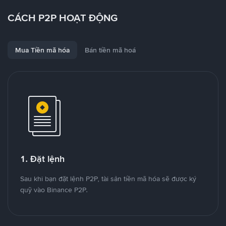
CÁCH P2P HOẠT ĐỘNG
Mua Tiền mã hóa
Bán tiền mã hoá
1. Đặt lệnh
Sau khi bạn đặt lệnh P2P, tài sản tiền mã hóa sẽ được ký
quỹ vào Binance P2P.