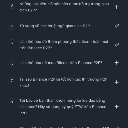
Những loại tiền mã hóa nào được hỗ trợ trong giao
3
dịch P2P?
Từ vựng về các thuật ngữ giao dịch P2P
4
Làm thế nào để thêm phương thức thanh toán mới
5
trên Binance P2P?
Làm thế nào để mua Bitcoin trên Binance P2P?
6
Tại sao Binance P2P lại tốt hơn các thị trường P2P
7
khác?
Tôi bảo vệ bản thân khỏi những kẻ lừa đảo bằng
8
cách nào? Hãy sử dụng ký quỹ FTW trên Binance
P2P!