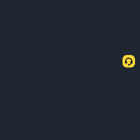
Về chúng tôi
Sản phẩm