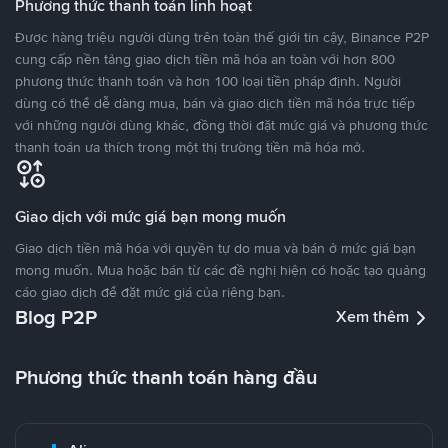
Phương thức thanh toán linh hoạt
Được hàng triệu người dùng trên toàn thế giới tin cậy, Binance P2P
cung cấp nền tảng giao dịch tiền mã hóa an toàn với hơn 800
phương thức thanh toán và hơn 100 loại tiền pháp định. Người
dùng có thể dễ dàng mua, bán và giao dịch tiền mã hóa trực tiếp
với những người dùng khác, đồng thời đặt mức giá và phương thức
thanh toán ưa thích trong một thị trường tiền mã hóa mở.
Giao dịch với mức giá bạn mong muốn
Giao dịch tiền mã hóa với quyền tự do mua và bán ở mức giá bạn
mong muốn. Mua hoặc bán từ các đề nghị hiện có hoặc tạo quảng
cáo giao dịch để đặt mức giá của riêng bạn.
Blog P2P
Xem thêm
Phương thức thanh toán hàng đầu