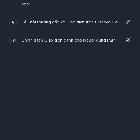
P2P!
Câu hỏi thường gặp về Giao dịch trên Binance P2P
9
Chính sách Giao dịch dành cho Người dùng P2P
10