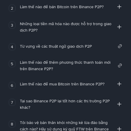
Làm thế nào để bán Bitcoin trên Binance P2P?
2
Những loại tiền mã hóa nào được hỗ trợ trong giao
3
dịch P2P?
Từ vựng về các thuật ngữ giao dịch P2P
4
Làm thế nào để thêm phương thức thanh toán mới
5
trên Binance P2P?
Làm thế nào để mua Bitcoin trên Binance P2P?
6
Tại sao Binance P2P lại tốt hơn các thị trường P2P
7
khác?
Tôi bảo vệ bản thân khỏi những kẻ lừa đảo bằng
8
cách nào? Hãy sử dụng ký quỹ FTW trên Binance