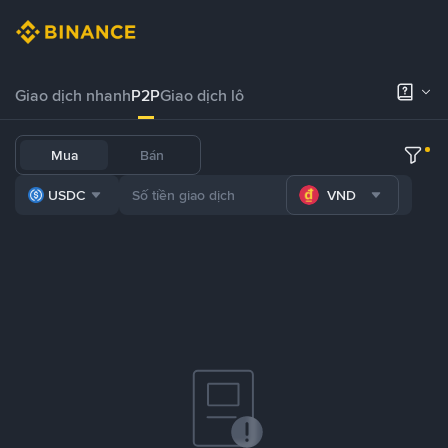
Giao dịch nhanh
P2P
Giao dịch lô
Mua
Bán
USDC
VND