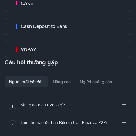
CAKE
Cash Deposit to Bank
VNPAY
Câu hỏi thường gặp
Người mới bắt đầu
Nâng cao
Người quảng cáo
Sàn giao dịch P2P là gì?
1
Làm thế nào để bán Bitcoin trên Binance P2P?
2