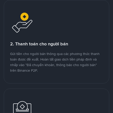
2. Thanh toán cho người bán
Gửi tiền cho người bán thông qua các phương thức thanh
toán được đề xuất. Hoàn tất giao dịch tiền pháp định và
nhấp vào "Đã chuyển khoản, thông báo cho người bán"
trên Binance P2P.