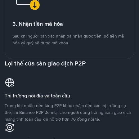
3. Nhận tiền mã hóa
Sau khi người bán xác nhận đã nhận được tiền, số tiền mã
hóa ký quỹ sẽ được mở khóa.
Lợi thế của sàn giao dịch P2P
Thị trường nội địa và toàn cầu
Trong khi nhiều nền tảng P2P khác nhắm đến các thị trường cụ
thể, thì Binance P2P đem lại cho người dùng trải nghiệm giao dịch
mang tính toàn cầu khi hỗ trợ hơn 70 đồng nội tệ.