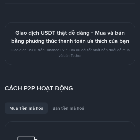
Giao dịch USDT thật dễ dàng - Mua và bán
bằng phương thức thanh toán ưa thích của bạn
Giao dịch USDT trên Binance P2P. Tìm ưu đãi tốt nhất bên dưới để mua
và bán Tether
CÁCH P2P HOẠT ĐỘNG
Mua Tiền mã hóa
Bán tiền mã hoá