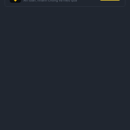
An toàn, nhanh chóng và hiệu quả
Về chúng tôi
Sản phẩm
Kinh doanh
Học hỏi
Dịch vụ
Hỗ trợ