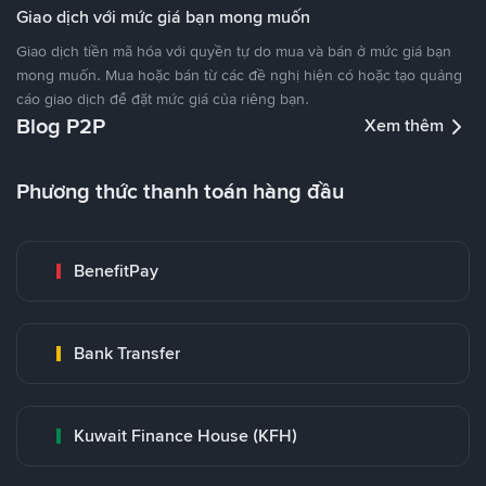
Giao dịch với mức giá bạn mong muốn
Giao dịch tiền mã hóa với quyền tự do mua và bán ở mức giá bạn
mong muốn. Mua hoặc bán từ các đề nghị hiện có hoặc tạo quảng
cáo giao dịch để đặt mức giá của riêng bạn.
Blog P2P
Xem thêm
Phương thức thanh toán hàng đầu
BenefitPay
Bank Transfer
Kuwait Finance House (KFH)