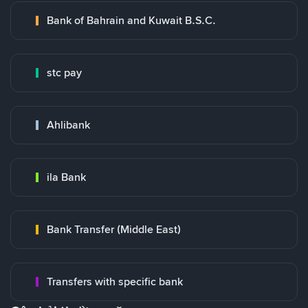
Bank of Bahrain and Kuwait B.S.C.
stc pay
Ahlibank
ila Bank
Bank Transfer (Middle East)
Transfers with specific bank