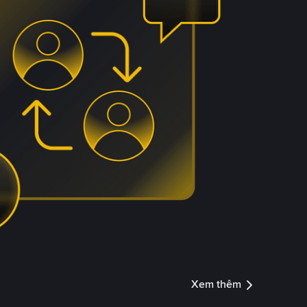
Xem thêm