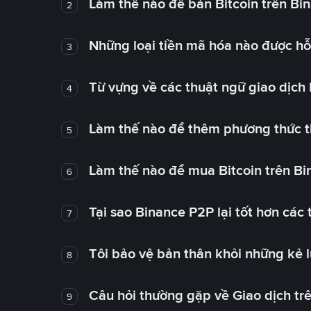
Làm thế nào để bán Bitcoin trên Bi
2
Những loại tiền mã hóa nào được hỗ 
3
Từ vựng về các thuật ngữ giao dịch
4
Làm thế nào để thêm phương thức t
5
Làm thế nào để mua Bitcoin trên B
6
Tại sao Binance P2P lại tốt hơn các
7
Tôi bảo vệ bản thân khỏi những kẻ 
8
Câu hỏi thường gặp về Giao dịch tr
9