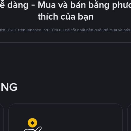
dễ dàng - Mua và bán bằng phươ
thích của bạn
ịch USDT trên Binance P2P. Tìm ưu đãi tốt nhất bên dưới để mua và bán
ỘNG