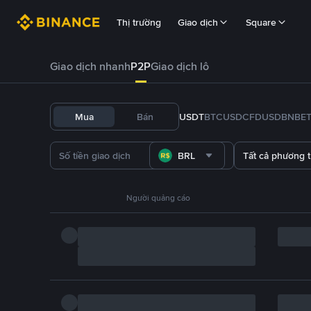
Thị trường
Giao dịch
Square
Giao dịch nhanh
P2P
Giao dịch lô
Mua
Bán
USDT
BTC
USDC
FDUSD
BNB
E
BRL
Tất cả phương 
Người quảng cáo