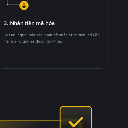
3. Nhận tiền mã hóa
Sau khi người bán xác nhận đã nhận được tiền, số tiền
mã hóa ký quỹ sẽ được mở khóa.