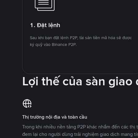
1. Đặt lệnh
Sau khi bạn đặt lệnh P2P, tài sản tiền mã hóa sẽ được
ký quỹ vào Binance P2P.
Lợi thế của sàn giao
Thị trường nội địa và toàn cầu
Trong khi nhiều nền tảng P2P khác nhắm đến các thị t
đem lại cho người dùng trải nghiệm giao dịch mang tí