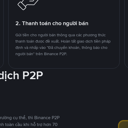
2. Thanh toán cho người bán
Gửi tiền cho người bán thông qua các phương thức
thanh toán được đề xuất. Hoàn tất giao dịch tiền pháp
định và nhấp vào "Đã chuyển khoản, thông báo cho
người bán" trên Binance P2P.
 dịch P2P
rường cụ thể, thì Binance P2P
nh toàn cầu khi hỗ trợ hơn 70